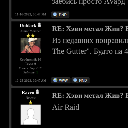
заебись просто Аvард 
11-16-2022, 06:47 PM
Unblack
RE: Хэви метал Жив? Ес
Junior Member
Из недавних понравили
The Gutter". Будто на 
Сообщений: 16
Темы: 0
У нас с: Sep 2021
Рейтинг:
1
10-25-2023, 09:47 AM
Raven
RE: Хэви метал Жив? Ес
Newbie
Air Raid