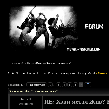
Здравствуйте, Гость! (
Вход
—
Зарегистрироваться
)
Metal Torrent Tracker Forum
›
Разговоры о музыке
›
Heavy Metal
›
Хэви ме
 4
Страницы (7):
« Предыдущая
1
...
3
4
5
6
7
Хэви метал Жив? Если да, то где он?
InnaH
RE: Хэви метал Жив? Ес
Unregistered