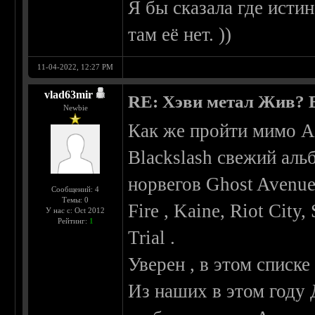
Я бы сказала где истин
там её нет. ))
11-04-2022, 12:27 PM
vlad63mir
RE: Хэви метал Жив? Ес
Newbie
Как же пройти мимо Anc
Blackslash свежий аль
норвегов Ghost Avenue ,
Сообщений: 4
Темы: 0
Fire , Kaine, Riot City,
У нас с: Oct 2012
Рейтинг:
1
Trial .
Уверен , в этом списке
Из наших в этом году