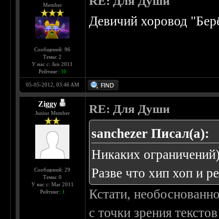
RE: Для Души
Member
Девичий хоровод "Бер
Сообщений: 96
Темы: 2
У нас с: Jun 2011
Рейтинг:
30
05-05-2012, 03:46 AM
Ziggy
RE: Для Души
Junior Member
sanchezer Писал(а):
Никаких ограничений
Разве что хип хоп и ре
Сообщений: 29
Темы: 0
У нас с: Mar 2011
Кстати, необоснованно
Рейтинг:
1
с точки зрения текстов