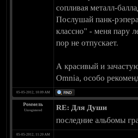
сопливая металл-балла
Послушай панк-рэпера
классно" - меня пару л
пор не отпускает.
А красивый и зачасту
Omnia, особо рекоменд
05-05-2012, 10:09 AM
Роммель
RE: Для Души
Unregistered
последние альбомы гр
05-05-2012, 11:20 AM