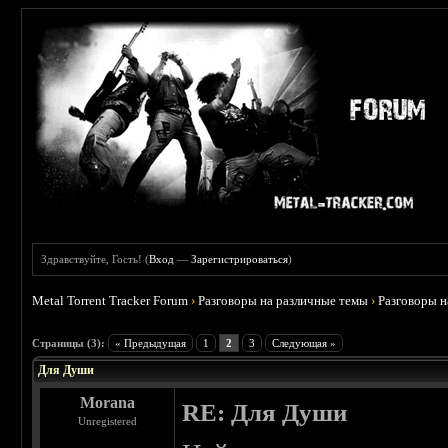
Здравствуйте, Гость! (
Вход
—
Зарегистрироваться
)
Metal Torrent Tracker Forum
›
Разговоры на различные темы
›
Разговоры 
 0
Страницы (3):
« Предыдущая
1
2
3
Следующая »
Для Души
Morana
RE: Для Души
Unregistered