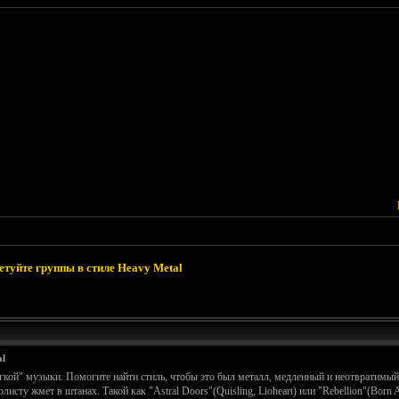
етуйте группы в стиле Heavy Metal
l
гкой" музыки. Помогите найти стиль, чтобы это был металл, медленный и неотвратимый,
олисту жмет в штанах. Такой как "Astral Doors"(Quisling, Lioheart) или "Rebellion"(Born A