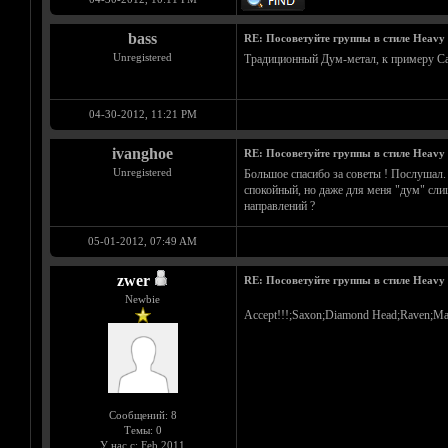
bass
RE: Посоветуйте группы в стиле Heavy 
Unregistered
Традиционный Дум-метал, к примеру Can
04-30-2012, 11:21 PM
ivanghoe
RE: Посоветуйте группы в стиле Heavy 
Unregistered
Большое спасибо за советы ! Послушал. 
спокойный, но даже для меня "дум" слиш
направлений ?
05-01-2012, 07:49 AM
zwer
RE: Посоветуйте группы в стиле Heavy 
Newbie
Accept!!!;Saxon;Diamond Head;Raven;M
Сообщений: 8
Темы: 0
У нас с: Feb 2011