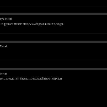
avy Metal
 из руского можно эпидемю абордаж виконт декадрь.
Metal
Metal
то....прежде чем блеснуть эрудицией,изучи матчасть