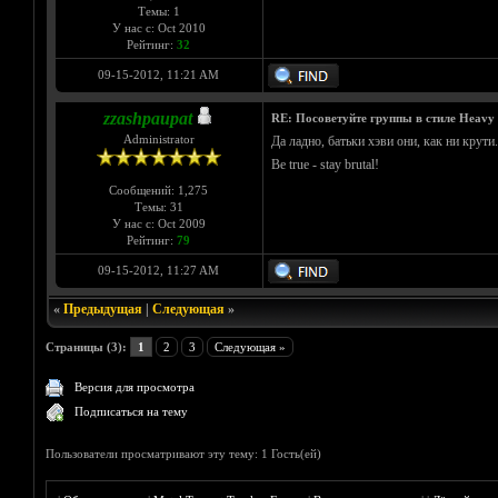
Темы: 1
У нас с: Oct 2010
Рейтинг:
32
09-15-2012, 11:21 AM
zzashpaupat
RE: Посоветуйте группы в стиле Heavy 
Administrator
Да ладно, батьки хэви они, как ни крути.
Be true - stay brutal!
Сообщений: 1,275
Темы: 31
У нас с: Oct 2009
Рейтинг:
79
09-15-2012, 11:27 AM
«
Предыдущая
|
Следующая
»
Страницы (3):
1
2
3
Следующая »
Версия для просмотра
Подписаться на тему
Пользователи просматривают эту тему: 1 Гость(ей)