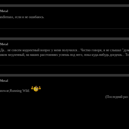
Metal
dlemass, если я не ошибаюсь.
Metal
Да... не совсем корректный вопрос у меня получился... Честно говоря, я не слышал "дум
ком медленный, на наших расстояниях уснешь под него, пока куда-нибудь доедешь... Тог
Metal
anowar;Running Wild.
(Последний раз