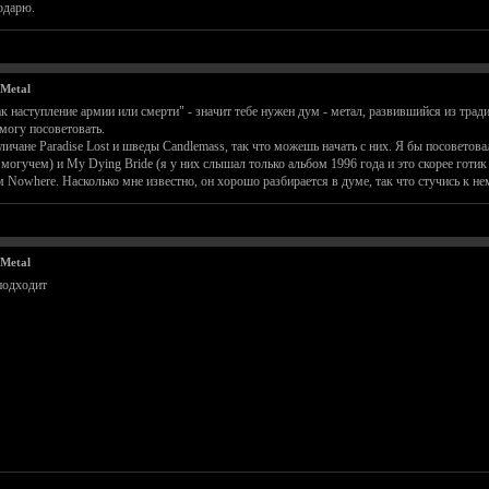
одарю.
Metal
 наступление армии или смерти" - значит тебе нужен дум - метал, развившийся из трад
 могу посоветовать.
личане Paradise Lost и шведы Candlemass, так что можешь начать с них. Я бы посоветов
огучем) и My Dying Bride (я у них слышал только альбом 1996 года и это скорее готик 
Nowhere. Насколько мне известно, он хорошо разбирается в думе, так что стучись к нем
Metal
подходит