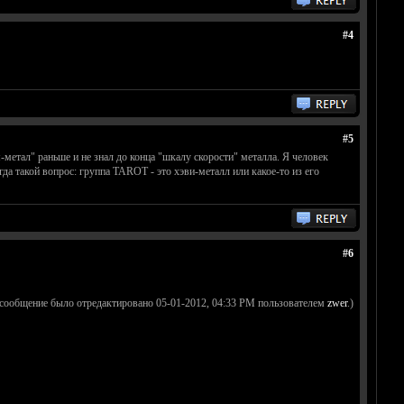
#4
#5
-метал" раньше и не знал до конца "шкалу скорости" металла. Я человек
да такой вопрос: группа TAROT - это хэви-металл или какое-то из его
#6
 сообщение было отредактировано 05-01-2012, 04:33 PM пользователем
zwer
.)