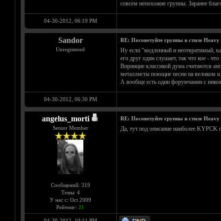
совсем непохожие группы. Заранее благ
04-30-2012, 06:19 PM
Sandor
RE: Посоветуйте группы в стиле Heavy 
Unregistered
Ну если "медленный и неотвратимый, как
его друг один слушает, так что кое - что
Впринцие классикой дума считаются анг
металлисты поющие песни на великом и м
А вообще есть один форумчанин с ником 
04-30-2012, 06:30 PM
angelus_morti
RE: Посоветуйте группы в стиле Heavy 
Senior Member
Да, тут под описание наиболее KYPCK 
Сообщений: 319
Темы: 4
У нас с: Oct 2009
Рейтинг:
21
04-30-2012, 10:11 PM