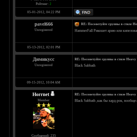
Рейтинг:
2
05-01-2012, 04:22 PM
pavel666
RE: Посоветуйте группы в стиле He
Unregistered
HammerFall Рикошет арию или кипелова
05-13-2012, 02:01 PM
Димикусс
RE: Посоветуйте группы в стиле Heavy 
Unregistered
Black Sabbath
09-15-2012, 10:04 AM
Horrnet
RE: Посоветуйте группы в стиле Heavy 
Member
Black Sabbath ,как бы хард-рок, вообще-
Сообщений: 235