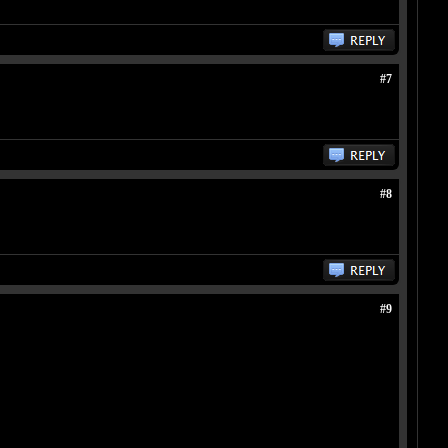
#7
#8
#9