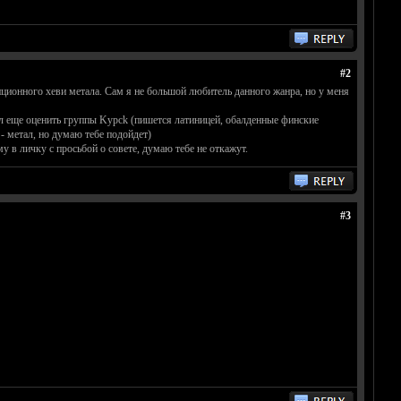
#2
иционного хеви метала. Сам я не большой любитель данного жанра, но у меня
ал еще оценить группы Kypck (пишется латиницей, обалденные финские
- метал, но думаю тебе подойдет)
у в личку с просьбой о совете, думаю тебе не откажут.
#3