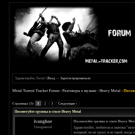
Здравствуйте, Гость! (
Вход
—
Зарегистрироваться
)
Metal Torrent Tracker Forum
›
Разговоры о музыке
›
Heavy Metal
›
Посов
Голосов: 1 - Средняя оценка: 5
1
2
3
4
5
Страницы (3):
1
2
3
Следующая »
Посоветуйте группы в стиле Heavy Metal
ivanghoe
Посоветуйте группы в стиле Heavy Meta
Unregistered
Здравствуйте, любители и знатоки "неле
мощный, но не гроул, и не такой, когда с