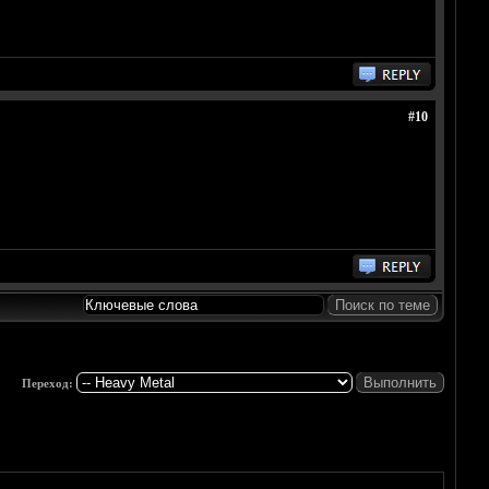
#10
Переход: