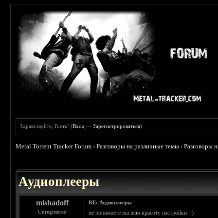
Здравствуйте, Гость! (
Вход
—
Зарегистрироваться
)
Metal Torrent Tracker Forum
›
Разговоры на различные темы
›
Разговоры 
 5
Аудиоплееры
mishadoff
RE: Аудиоплееры
Unregistered
не понимаете вы всю красоту настройки =)