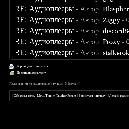
RE: Аудиоплееры
- Автор:
Blaspher
RE: Аудиоплееры
- Автор:
Ziggy
- 
RE: Аудиоплееры
- Автор:
discord8
RE: Аудиоплееры
- Автор:
Proxy
- 
RE: Аудиоплееры
- Автор:
stalkero
Версия для просмотра
Подписаться на тему
Пользователи просматривают эту тему: 3 Гость(ей)
|
Обратная связь
|
Metal Torrent Tracker Forum
|
Вернуться к началу
|
|
Лёгкий режи