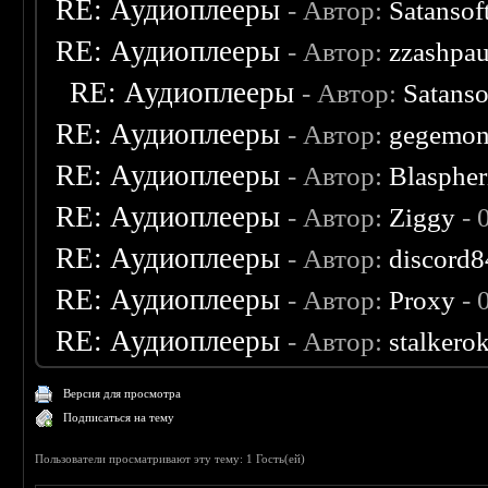
RE: Аудиоплееры
- Автор:
Satansof
RE: Аудиоплееры
- Автор:
zzashpau
RE: Аудиоплееры
- Автор:
Satanso
RE: Аудиоплееры
- Автор:
gegemo
RE: Аудиоплееры
- Автор:
Blaspher
RE: Аудиоплееры
- Автор:
Ziggy
- 
RE: Аудиоплееры
- Автор:
discord8
RE: Аудиоплееры
- Автор:
Proxy
- 
RE: Аудиоплееры
- Автор:
stalkero
Версия для просмотра
Подписаться на тему
Пользователи просматривают эту тему: 1 Гость(ей)