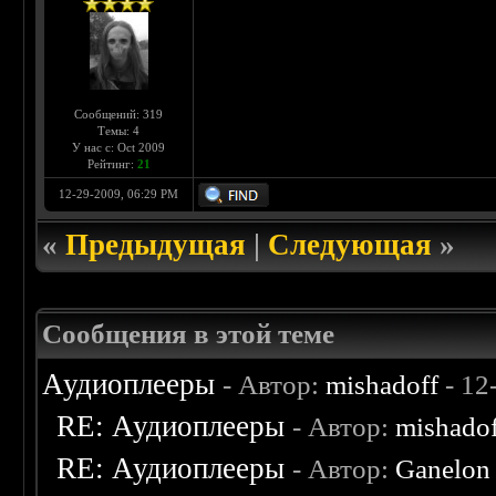
Сообщений: 319
Темы: 4
У нас с: Oct 2009
Рейтинг:
21
12-29-2009, 06:29 PM
«
Предыдущая
|
Следующая
»
Сообщения в этой теме
Аудиоплееры
- Автор:
mishadoff
- 12
RE: Аудиоплееры
- Автор:
mishado
RE: Аудиоплееры
- Автор:
Ganelon