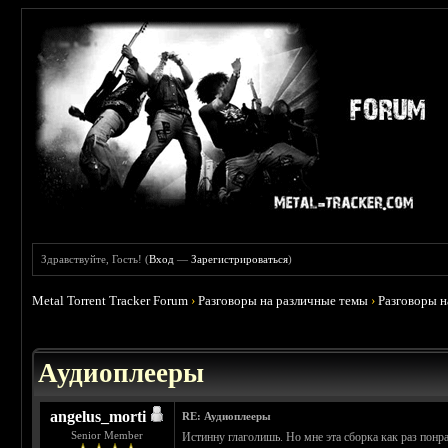
Здравствуйте, Гость! (
Вход
—
Зарегистрироваться
)
Metal Torrent Tracker Forum
›
Разговоры на различные темы
›
Разговоры 
 5
Аудиоплееры
angelus_morti
RE: Аудиоплееры
Senior Member
Истинну глаголишь. Но мне эта сборка как раз понр