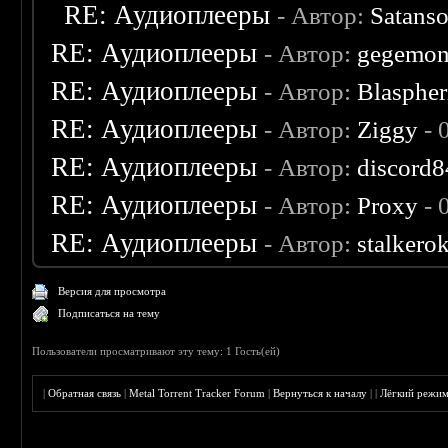
RE: Аудиоплееры
- Автор:
Satanso
RE: Аудиоплееры
- Автор:
gegemo
RE: Аудиоплееры
- Автор:
Blaspher
RE: Аудиоплееры
- Автор:
Ziggy
- 
RE: Аудиоплееры
- Автор:
discord8
RE: Аудиоплееры
- Автор:
Proxy
- 
RE: Аудиоплееры
- Автор:
stalkero
Версия для просмотра
Подписаться на тему
Пользователи просматривают эту тему: 1 Гость(ей)
|
Обратная связь
|
Metal Torrent Tracker Forum
|
Вернуться к началу
|
|
Лёгкий режи