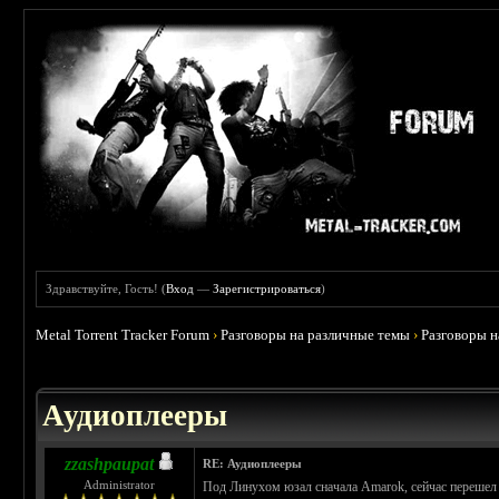
Здравствуйте, Гость! (
Вход
—
Зарегистрироваться
)
Metal Torrent Tracker Forum
›
Разговоры на различные темы
›
Разговоры 
 5
Аудиоплееры
zzashpaupat
RE: Аудиоплееры
Administrator
Под Линухом юзал сначала Amarok, сейчас переше