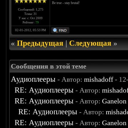
Be true - stay brutal!
Сообщений: 1,275
Темы: 31
У нас с: Oct 2009
Рейтинг:
79
02-01-2012, 05:53 PM
«
Предыдущая
|
Следующая
»
Сообщения в этой теме
Аудиоплееры
- Автор:
mishadoff
- 12
RE: Аудиоплееры
- Автор:
mishado
RE: Аудиоплееры
- Автор:
Ganelon
RE: Аудиоплееры
- Автор:
mishad
RE: Аудиоплееры
- Автор:
Ganelon