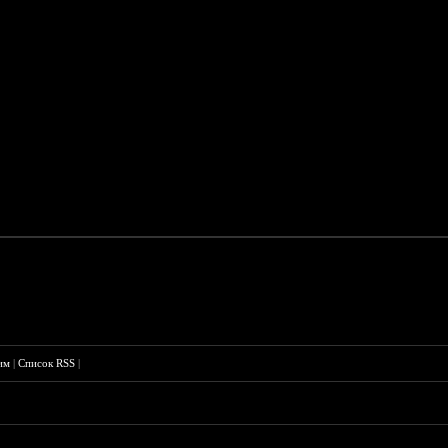
им
|
Список RSS
|