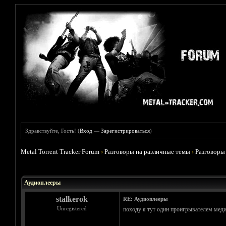
Здравствуйте, Гость! (
Вход
—
Зарегистрироваться
)
Metal Torrent Tracker Forum
›
Разговоры на различные темы
›
Разговоры
Голосов: 1 - Средняя оценка: 5
1
2
3
4
5
Аудиоплееры
stalkerok
RE: Аудиоплееры
Unregistered
походу я тут один проигрывателем мед