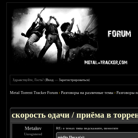
Здравствуйте, Гость! (
Вход
—
Зарегистрироваться
)
Metal Torrent Tracker Forum
›
Разговоры на различные темы
›
Разговоры 
 0
скорость одачи / приёма в торре
Metalov
RE: о темах типа подскажите, помогите
Unregistered
misfits Писал(а):