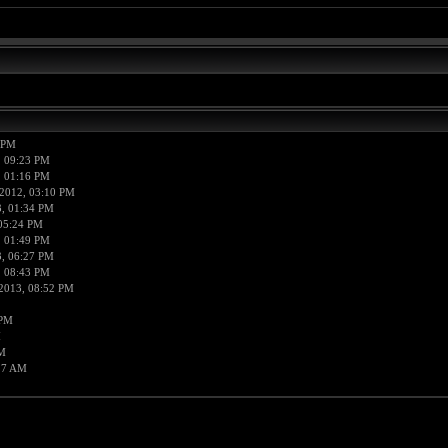
 PM
, 09:23 PM
, 01:16 PM
2012, 03:10 PM
, 01:34 PM
05:24 PM
, 01:49 PM
, 06:27 PM
, 08:43 PM
2013, 08:52 PM
 PM
M
AM
17 AM