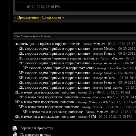
09-24-2012, 03:10 PM
«
Предыдущая
|
Следующая
»
Сообщения в этой теме
скорость одачи / приёма в торрент-клиенте
- Автор:
Metalov
- 09-22-2012, 05:47
RE: скорость одачи / приёма в торрент-клиенте
- Автор:
Metalov
- 09-23-2012
RE: скорость одачи / приёма в торрент-клиенте
- Автор:
Phenom
- 09-24-2012
RE: скорость одачи / приёма в торрент-клиенте
- Автор:
Metalov
- 09-24-
RE: скорость одачи / приёма в торрент-клиенте
- Автор:
stalkerok
- 05-18-2013
RE: скорость одачи / приёма в торрент-клиенте
- Автор:
Che
- 05-18-2013, 
RE: скорость одачи / приёма в торрент-клиенте
- Автор:
Metalov
- 05-18-2013
RE: скорость одачи / приёма в торрент-клиенте
- Автор:
stalkerok
- 05-19-2013
RE: скорость одачи / приёма в торрент-клиенте
- Автор:
Phenom
- 05-19-2013
RE: скорость одачи / приёма в торрент-клиенте
- Автор:
jared_wanted
- 05-19-
RE: о темах типа подскажите, помогите
- Автор:
Che
- 09-23-2012, 10:40 AM
RE: о темах типа подскажите, помогите
- Автор:
Phenom
- 09-23-2012, 09:24
RE: о темах типа подскажите, помогите
- Автор:
Metalov
- 09-23-2012, 11:21 A
RE: о темах типа подскажите, помогите
- Автор:
misfits
- 09-24-2012, 07:53 
RE: о темах типа подскажите, помогите
- Автор:
Metalov
- 09-24-2012, 10:
RE: о темах типа подскажите, помогите
- Автор:
317d
- 09-23-2012, 02:15 PM
Версия для просмотра
Подписаться на тему