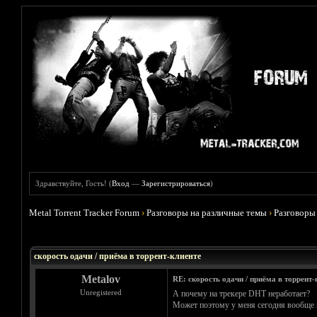
Здравствуйте, Гость! (
Вход
—
Зарегистрироваться
)
Metal Torrent Tracker Forum
›
Разговоры на различные темы
›
Разговоры
Голосов: 0 - Средняя оценка: 0
1
2
3
4
5
скорость одачи / приёма в торрент-клиенте
Metalov
RE: скорость одачи / приёма в торрент-
Unregistered
А почему на трекере DHT неработает?
Может поэтому у меня сегодня вообще н