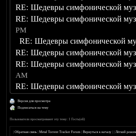
RE: Шедевры симфонической му
RE: Шедевры симфонической му
PM
RE: Шедевры симфонической м
RE: Шедевры симфонической му
RE: Шедевры симфонической му
AM
RE: Шедевры симфонической му
Версия для просмотра
Подписаться на тему
Пользователи просматривают эту тему: 1 Гость(ей)
|
Обратная связь
|
Metal Torrent Tracker Forum
|
Вернуться к началу
|
|
Лёгкий режи