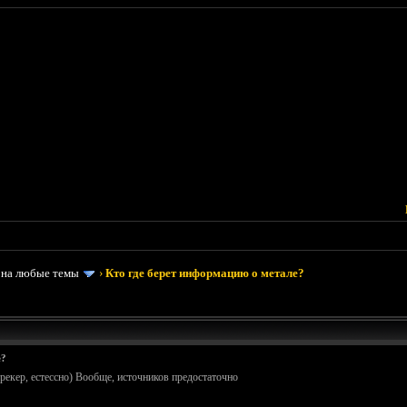
 на любые темы
›
Кто где берет информацию о метале?
е?
трекер, естессно) Вообще, источников предостаточно