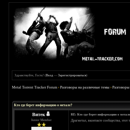
Здравствуйте, Гость! (
Вход
—
Зарегистрироваться
)
Metal Torrent Tracker Forum
›
Разговоры на различные темы
›
Разговоры
Голосов: 1 - Средняя оценка: 3
1
2
3
4
5
Кто где берет информацию о метале?
Витек
RE: Кто где берет информацию о метал
Junior Member
Драгметал, вконтакте сообщества, этот 