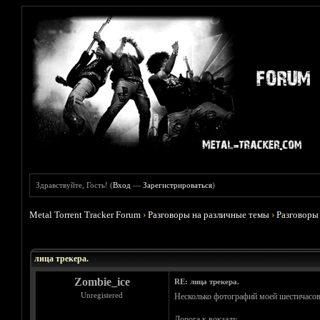
Здравствуйте, Гость! (
Вход
—
Зарегистрироваться
)
Metal Torrent Tracker Forum
›
Разговоры на различные темы
›
Разговоры
Голосов: 9 - Средняя оценка: 4.78
1
2
3
4
5
лица трекера.
Zombie_ice
RE: лица трекера.
Unregistered
Несколько фотографий моей шестичасов
Дорога к вокзалу