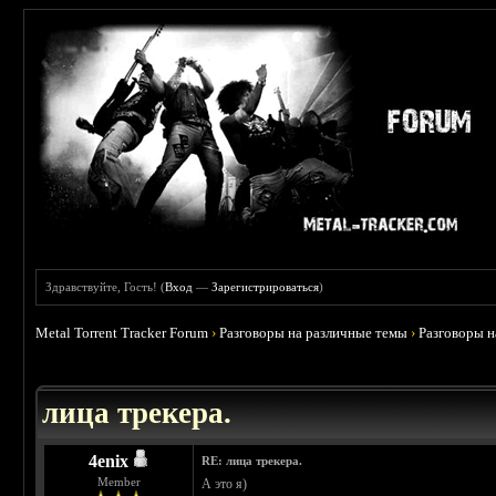
Здравствуйте, Гость! (
Вход
—
Зарегистрироваться
)
Metal Torrent Tracker Forum
›
Разговоры на различные темы
›
Разговоры 
 4.78
лица трекера.
4enix
RE: лица трекера.
Member
А это я)