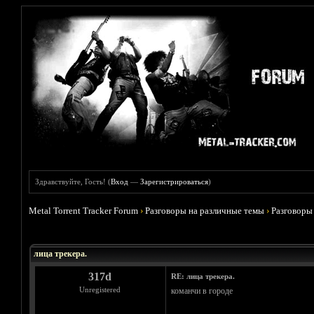
Здравствуйте, Гость! (
Вход
—
Зарегистрироваться
)
Metal Torrent Tracker Forum
›
Разговоры на различные темы
›
Разговоры
Голосов: 9 - Средняя оценка: 4.78
1
2
3
4
5
лица трекера.
317d
RE: лица трекера.
Unregistered
команчи в городе