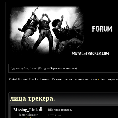
Здравствуйте, Гость! (
Вход
—
Зарегистрироваться
)
Metal Torrent Tracker Forum
›
Разговоры на различные темы
›
Разговоры 
 4.78
лица трекера.
Missing_Link
RE: лица трекера.
Junior Member
а это я )))