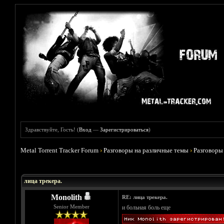
Здравствуйте, Гость! (
Вход
—
Зарегистрироваться
)
Metal Torrent Tracker Forum
›
Разговоры на различные темы
›
Разговоры
Голосов: 9 - Средняя оценка: 4.78
1
2
3
4
5
лица трекера.
Monolith
RE: лица трекера.
Senior Member
и больная боль еще