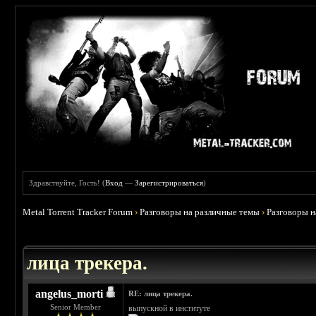
Здравствуйте, Гость! (
Вход
—
Зарегистрироваться
)
Metal Torrent Tracker Forum
›
Разговоры на различные темы
›
Разговоры 
 4.78
лица трекера.
angelus_morti
RE: лица трекера.
Senior Member
выпускной в институте