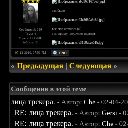
так было
всё, что осталось (((
Сообщений: 319
з.ы. прошу прощения за дверь
Темы: 4
У нас с: Oct 2009
Рейтинг:
21
07-12-2010, 07:59 PM
«
Предыдущая
|
Следующая
»
Сообщения в этой теме
лица трекера.
- Автор:
Che
- 02-04-2
RE: лица трекера.
- Автор:
Gersi
- 0
RE: лица трекера.
- Автор:
Che
- 02