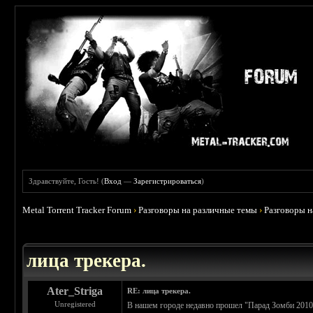
Здравствуйте, Гость! (
Вход
—
Зарегистрироваться
)
Metal Torrent Tracker Forum
›
Разговоры на различные темы
›
Разговоры 
 4.78
лица трекера.
Ater_Striga
RE: лица трекера.
Unregistered
В нашем городе недавно прошел "Парад Зомби 2010