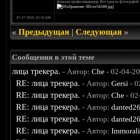
фоткали профи-папарацци. Вот одна из фотографий
07-27-2010, 05:59 AM
«
Предыдущая
|
Следующая
»
Сообщения в этой теме
лица трекера.
- Автор:
Che
- 02-04-2
RE: лица трекера.
- Автор:
Gersi
- 0
RE: лица трекера.
- Автор:
Che
- 02
RE: лица трекера.
- Автор:
danted2
RE: лица трекера.
- Автор:
danted2
RE: лица трекера.
- Автор:
Immoral