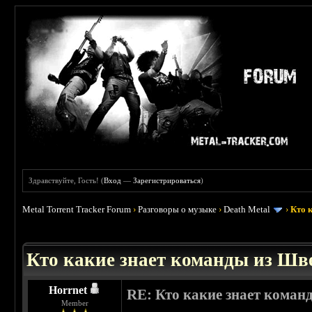
Здравствуйте, Гость! (
Вход
—
Зарегистрироваться
)
Metal Torrent Tracker Forum
›
Разговоры о музыке
›
Death Metal
›
Кто 
 5
Кто какие знает команды из Шве
Horrnet
RE: Кто какие знает коман
Member