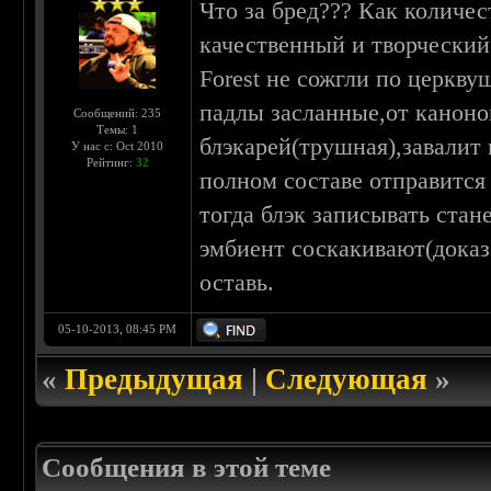
Что за бред??? Как количе
качественный и творческий 
Forest не сожгли по церкву
падлы засланные,от каноно
Сообщений: 235
Темы: 1
блэкарей(трушная),завалит
У нас с: Oct 2010
Рейтинг:
32
полном составе отправится
тогда блэк записывать стан
эмбиент соскакивают(доказа
оставь.
05-10-2013, 08:45 PM
«
Предыдущая
|
Следующая
»
Сообщения в этой теме