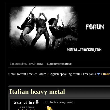
Здравствуйте, Гость! (
Вход
—
Зарегистрироваться
)
Metal Torrent Tracker Forum
›
English-speaking forum
›
Free talks
›
Ital
 4.5
Italian heavy metal
tears_of_fire
RE: Italian heavy metal
Posting Freak