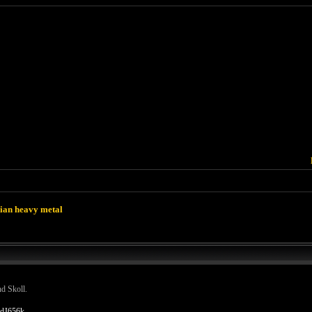
lian heavy metal
d Skoll.
xdJ656k