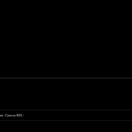
им
|
Список RSS
|