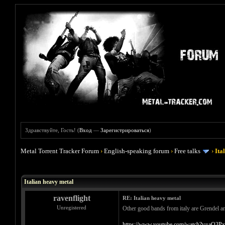
Здравствуйте, Гость! (
Вход
—
Зарегистрироваться
)
Metal Torrent Tracker Forum
›
English-speaking forum
›
Free talks
›
Ita
Голосов: 2 - Средняя оценка: 4.5
1
2
3
4
5
Italian heavy metal
ravenflight
RE: Italian heavy metal
Unregistered
Other good bands from italy are Grendel an
https://www.youtube.com/watch?v=aQ3P