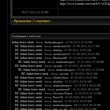
https://www.youtube.com/watch?v=sGE3
09-27-2015, 01:50 PM
«
Предыдущая
|
Следующая
»
Сообщения в этой теме
Italian heavy metal
- Автор:
deathrashergavo
- 07-08-2013, 05:10 PM
RE: Italian heavy metal
- Автор:
metaltrixter313
- 07-08-2013, 05:17 PM
RE: Italian heavy metal
- Автор:
deathnp
- 07-09-2013, 10:42 AM
RE: Italian heavy metal
- Автор:
metaltrixter313
- 07-09-2013, 01:51 PM
RE: Italian heavy metal
- Автор:
Blackjack89
- 07-23-2013, 01:43 PM
RE: Italian heavy metal
- Автор:
deathrashergavo
- 07-23-2013, 07:48 PM
RE: Italian heavy metal
- Автор:
caccauk
- 07-25-2013, 09:44 PM
RE: Italian heavy metal
- Автор:
deathrashergavo
- 07-26-2013, 11:36 AM
RE: Italian heavy metal
- Автор:
caccauk
- 07-28-2013, 08:52 AM
RE: Italian heavy metal
- Автор:
CharleyYpres
- 07-29-2013, 05:03 PM
RE: Italian heavy metal
- Автор:
uberlulz
- 12-13-2013, 04:32 AM
RE: Italian heavy metal
- Автор:
deathrashergavo
- 12-13-2013, 08:50 PM
RE: Italian heavy metal
- Автор:
greekmetal7
- 12-13-2013, 09:12 PM
RE: Italian heavy metal
- Автор:
Giovanni-Franca
- 12-14-2013, 02:13 AM
RE: Italian heavy metal
- Автор:
Peter126
- 01-04-2014, 06:53 PM
RE: Italian heavy metal
- Автор:
djswitch
- 01-05-2014, 03:55 AM
RE: Italian heavy metal
- Автор:
deathrashergavo
- 08-11-2014, 08:19 PM
RE: Italian heavy metal
- Автор:
tears_of_fire
- 08-12-2014, 02:15 PM