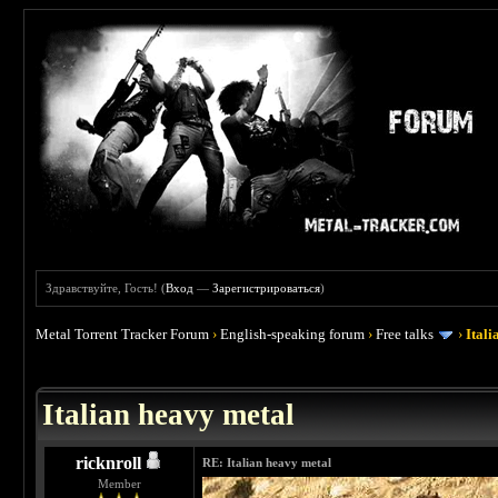
Здравствуйте, Гость! (
Вход
—
Зарегистрироваться
)
Metal Torrent Tracker Forum
›
English-speaking forum
›
Free talks
›
Ital
 4.5
Italian heavy metal
ricknroll
RE: Italian heavy metal
Member