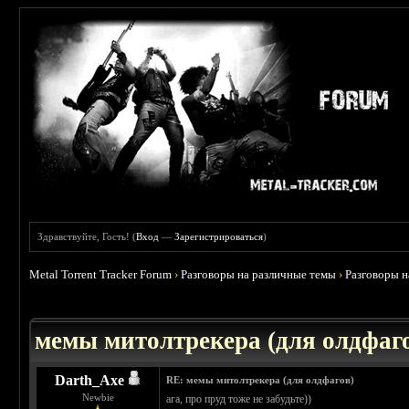
Здравствуйте, Гость! (
Вход
—
Зарегистрироваться
)
Metal Torrent Tracker Forum
›
Разговоры на различные темы
›
Разговоры 
 0
мемы митолтрекера (для олдфаг
Darth_Axe
RE: мемы митолтрекера (для олдфагов)
Newbie
ага, про пруд тоже не забудьте))