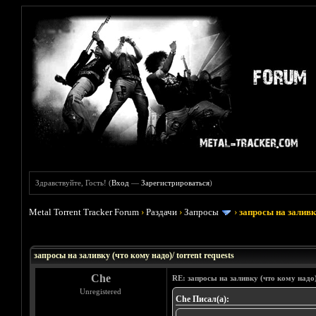
Здравствуйте, Гость! (
Вход
—
Зарегистрироваться
)
Metal Torrent Tracker Forum
›
Раздачи
›
Запросы
›
запросы на заливку
Голосов: 33 - Средняя оценка: 3.45
1
2
3
4
5
запросы на заливку (что кому надо)/ torrent requests
Che
RE: запросы на заливку (что кому надо)/
Unregistered
Che Писал(а):