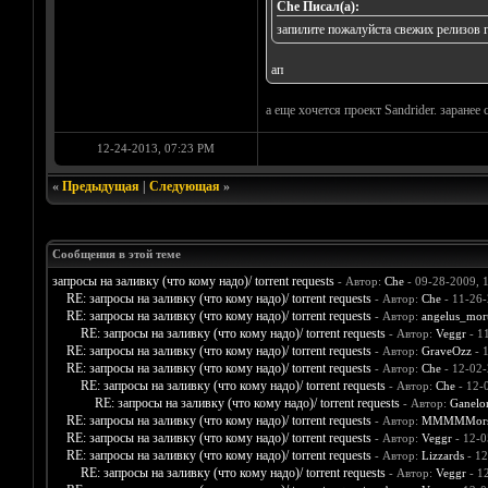
Che Писал(а):
запилите пожалуйста свежих релизов 
ап
а еще хочется проект Sandrider. заранее 
12-24-2013, 07:23 PM
«
Предыдущая
|
Следующая
»
Сообщения в этой теме
запросы на заливку (что кому надо)/ torrent requests
- Автор:
Che
- 09-28-2009, 
RE: запросы на заливку (что кому надо)/ torrent requests
- Автор:
Che
- 11-26-
RE: запросы на заливку (что кому надо)/ torrent requests
- Автор:
angelus_mort
RE: запросы на заливку (что кому надо)/ torrent requests
- Автор:
Veggr
- 1
RE: запросы на заливку (что кому надо)/ torrent requests
- Автор:
GraveOzz
- 
RE: запросы на заливку (что кому надо)/ torrent requests
- Автор:
Che
- 12-02-
RE: запросы на заливку (что кому надо)/ torrent requests
- Автор:
Che
- 12-
RE: запросы на заливку (что кому надо)/ torrent requests
- Автор:
Ganelo
RE: запросы на заливку (что кому надо)/ torrent requests
- Автор:
MMMMMors
RE: запросы на заливку (что кому надо)/ torrent requests
- Автор:
Veggr
- 12-0
RE: запросы на заливку (что кому надо)/ torrent requests
- Автор:
Lizzards
- 12
RE: запросы на заливку (что кому надо)/ torrent requests
- Автор:
Veggr
- 1