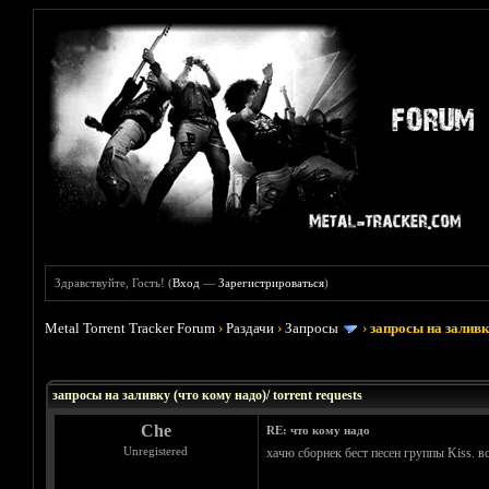
Здравствуйте, Гость! (
Вход
—
Зарегистрироваться
)
Metal Torrent Tracker Forum
›
Раздачи
›
Запросы
›
запросы на заливку
Голосов: 33 - Средняя оценка: 3.45
1
2
3
4
5
запросы на заливку (что кому надо)/ torrent requests
Che
RE: что кому надо
Unregistered
хачю сборнек бест песен группы Kiss. в