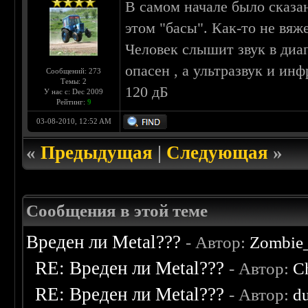
В самом начале было сказа
этом "басы". Как-то не вяж
Человек слышит звук в диап
опасен , а ультразвук и ин
Сообщений: 273
Темы: 2
120 дБ
У нас с: Dec 2009
Рейтинг:
9
03-08-2010, 12:52 AM
«
Предыдущая
|
Следующая
»
Сообщения в этой теме
Вреден ли Metal???
- Автор:
Zombie_
RE: Вреден ли Metal???
- Автор:
C
RE: Вреден ли Metal???
- Автор:
d