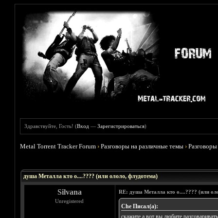
Здравствуйте, Гость! (
Вход
—
Зарегистрироваться
)
Metal Torrent Tracker Forum
›
Разговоры на различные темы
›
Разговоры
Голосов: 1 - Средняя оценка: 5
1
2
3
4
5
душа Металла кто о....???? (или ололо, флудотема)
Silvana
RE: душа Металла кто о....???? (или ол
Unregistered
Che Писал(а):
скажите а вот вы любите разговариват