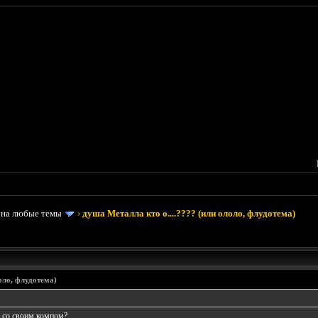
 на любые темы
›
душа Металла кто о....???? (или ололо, флудотема)
оло, флудотема)
ь со своим компом?