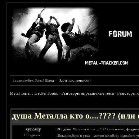
Здравствуйте, Гость! (
Вход
—
Зарегистрироваться
)
Metal Torrent Tracker Forum
›
Разговоры на различные темы
›
Разговоры 
 5
душа Металла кто о....???? (или
syroviy
RE: душа Металла кто о....???? (или ололо, флудот
Unregistered
Шикарно,берц и утка... можно песнЮху задолбать у