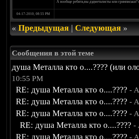
А вообще ребята,вы дэдметалисты или гринписьки? к
04-17-2010, 08:55 PM
«
Предыдущая
|
Следующая
»
Сообщения в этой теме
душа Металла кто о....???? (или ол
10:55 PM
RE: душа Металла кто о....????
- 
RE: душа Металла кто о....????
- 
RE: душа Металла кто о....????
- 
RE: душа Металла кто о....????
-
RE: душа Металла кто о....????
- 