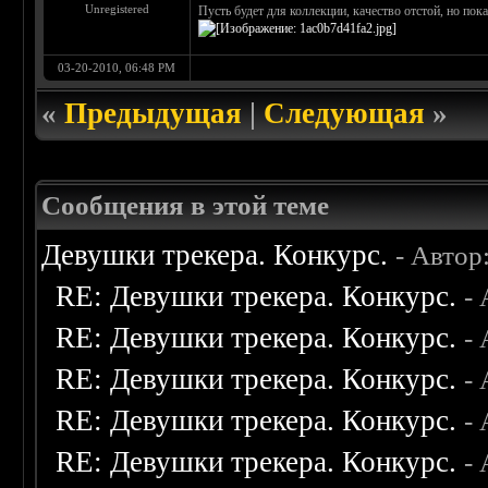
Unregistered
Пусть будет для коллекции, качество отстой, но пока
03-20-2010, 06:48 PM
«
Предыдущая
|
Следующая
»
Сообщения в этой теме
Девушки трекера. Конкурс.
- Автор
RE: Девушки трекера. Конкурс.
-
RE: Девушки трекера. Конкурс.
-
RE: Девушки трекера. Конкурс.
-
RE: Девушки трекера. Конкурс.
-
RE: Девушки трекера. Конкурс.
-