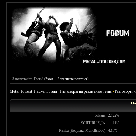
Здравствуйте, Гость! (
Вход
—
Зарегистрироваться
)
Metal Torrent Tracker Forum
›
Разговоры на различные темы
›
Разговоры 
Оп
Silvana
22.22%
SCHTIRLIZ_IA
11.11%
Panica (Девушка Monolith666)
4.17%