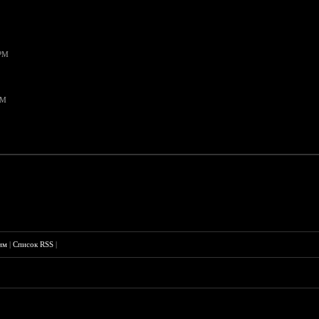
 PM
PM
им
|
Список RSS
|