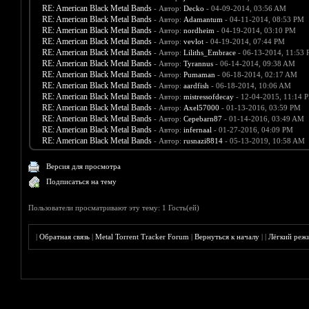
RE: American Black Metal Bands
- Автор:
Decko
- 04-09-2014, 03:56 AM
RE: American Black Metal Bands
- Автор:
Adamantum
- 04-11-2014, 08:53 PM
RE: American Black Metal Bands
- Автор:
nordheim
- 04-19-2014, 03:10 PM
RE: American Black Metal Bands
- Автор:
vevlot
- 04-19-2014, 07:44 PM
RE: American Black Metal Bands
- Автор:
Liliths_Embrace
- 06-13-2014, 11:53
RE: American Black Metal Bands
- Автор:
Tyrannus
- 06-14-2014, 09:38 AM
RE: American Black Metal Bands
- Автор:
Pumaman
- 06-18-2014, 02:17 AM
RE: American Black Metal Bands
- Автор:
aardfish
- 06-18-2014, 10:06 AM
RE: American Black Metal Bands
- Автор:
mistressofdecay
- 12-04-2015, 11:14 
RE: American Black Metal Bands
- Автор:
Axel57000
- 01-13-2016, 03:59 PM
RE: American Black Metal Bands
- Автор:
Cepebarn87
- 01-14-2016, 03:49 AM
RE: American Black Metal Bands
- Автор:
infernaal
- 01-27-2016, 04:09 PM
RE: American Black Metal Bands
- Автор:
rusnazi8814
- 05-13-2019, 10:58 AM
Версия для просмотра
Подписаться на тему
Пользователи просматривают эту тему: 1 Гость(ей)
|
Обратная связь
|
Metal Torrent Tracker Forum
|
Вернуться к началу
|
|
Лёгкий реж