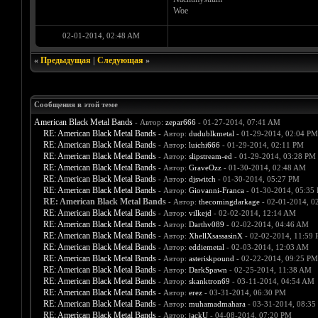
Woe
02-01-2014, 02:48 AM
«
Предыдущая
|
Следующая
»
Сообщения в этой теме
American Black Metal Bands
- Автор:
zepar666
- 01-27-2014, 07:41 AM
RE: American Black Metal Bands
- Автор:
dudublkmetal
- 01-29-2014, 02:04 PM
RE: American Black Metal Bands
- Автор:
luichi666
- 01-29-2014, 02:11 PM
RE: American Black Metal Bands
- Автор:
slipstream-ed
- 01-29-2014, 03:28 PM
RE: American Black Metal Bands
- Автор:
GraveOzz
- 01-30-2014, 02:48 AM
RE: American Black Metal Bands
- Автор:
djswitch
- 01-30-2014, 05:27 PM
RE: American Black Metal Bands
- Автор:
Giovanni-Franca
- 01-30-2014, 05:35
RE: American Black Metal Bands
- Автор:
thecomingdarkage
- 02-01-2014, 0
RE: American Black Metal Bands
- Автор:
vilkejd
- 02-02-2014, 12:14 AM
RE: American Black Metal Bands
- Автор:
Darthv089
- 02-02-2014, 04:46 AM
RE: American Black Metal Bands
- Автор:
XhellXsassasinX
- 02-02-2014, 11:59
RE: American Black Metal Bands
- Автор:
eddiemetal
- 02-03-2014, 12:03 AM
RE: American Black Metal Bands
- Автор:
asteriskpound
- 02-22-2014, 09:25 PM
RE: American Black Metal Bands
- Автор:
DarkSpawn
- 02-25-2014, 11:38 AM
RE: American Black Metal Bands
- Автор:
skanktron69
- 03-11-2014, 04:54 AM
RE: American Black Metal Bands
- Автор:
erez
- 03-31-2014, 06:30 PM
RE: American Black Metal Bands
- Автор:
muhamadmahara
- 03-31-2014, 08:35
RE: American Black Metal Bands
- Автор:
jackU
- 04-08-2014, 07:20 PM