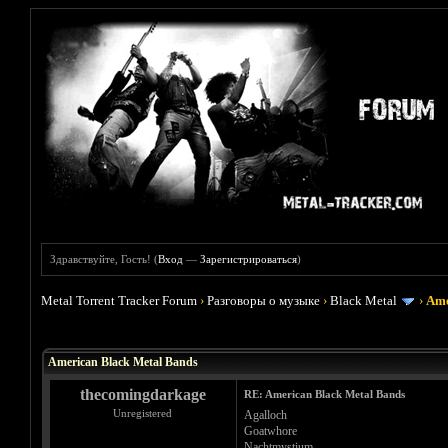
Здравствуйте, Гость! (
Вход
—
Зарегистрироваться
)
Metal Torrent Tracker Forum
›
Разговоры о музыке
›
Black Metal
›
Ame
Голосов: 2 - Средняя оценка: 5
1
2
3
4
5
American Black Metal Bands
thecomingdarkage
RE: American Black Metal Bands
Unregistered
Agalloch
Goatwhore
Nachtmystium