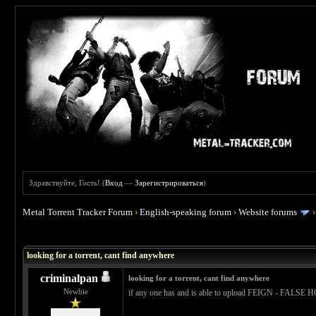
Здравствуйте, Гость! (
Вход
—
Зарегистрироваться
)
Metal Torrent Tracker Forum
›
English-speaking forum
›
Website forums
 0
looking for a torrent, cant find anywhere
criminalpan
looking for a torrent, cant find anywhere
Newbie
if any one has and is able to upload FEIGN - FALSE HO