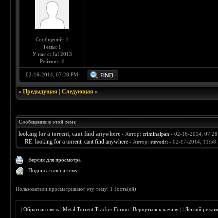
Сообщений: 1
Темы: 1
У нас с: Jul 2013
Рейтинг:
0
02-16-2014, 07:28 PM
«
Предыдущая
|
Следующая
»
Сообщения в этой теме
looking for a torrent, cant find anywhere
- Автор:
criminalpan
- 02-16-2014, 07:2
RE: looking for a torrent, cant find anywhere
- Автор:
stevedri
- 02-17-2014, 11:58
Версия для просмотра
Подписаться на тему
Пользователи просматривают эту тему: 1 Гость(ей)
|
Обратная связь
|
Metal Torrent Tracker Forum
|
Вернуться к началу
|
|
Лёгкий режи