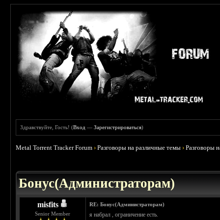
Здравствуйте, Гость! (
Вход
—
Зарегистрироваться
)
Metal Torrent Tracker Forum
›
Разговоры на различные темы
›
Разговоры 
Бонус(Администраторам)
misfits
RE: Бонус(Администраторам)
Senior Member
я набрал , ограничение есть.