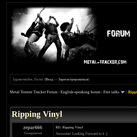
Здравствуйте, Гость! (
Вход
—
Зарегистрироваться
)
Metal Torrent Tracker Forum
›
English-speaking forum
›
Free talks
›
Ripp
 0
Ripping Vinyl
zepar666
RE: Ripping Vinyl
Unregistered
Awesome! Looking Forward to it ;)