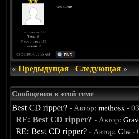
Get it
here
.
Сообщений: 16
Темы: 0
У нас с: Jan 2013
Рейтинг:
8
03-31-2014, 03:55 AM
«
Предыдущая
|
Следующая
»
Сообщения в этой теме
Best CD ripper?
- Автор:
methosx
- 0
RE: Best CD ripper?
- Автор:
Grav
RE: Best CD ripper?
- Автор:
Che
- 