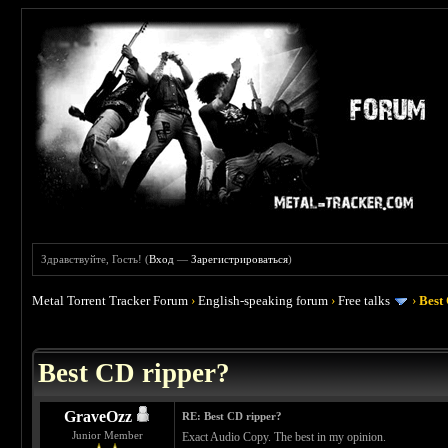
Здравствуйте, Гость! (
Вход
—
Зарегистрироваться
)
Metal Torrent Tracker Forum
›
English-speaking forum
›
Free talks
›
Best
 0
Best CD ripper?
GraveOzz
RE: Best CD ripper?
Junior Member
Exact Audio Copy. The best in my opinion.