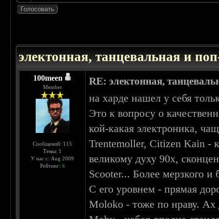
 4.43
электонная, танцевальная и по
100meen
RE: электонная, танцеваль
Member
на харде нашел у себя толь
Это к вопросу о качественно
кой-какая электроника, ча
Trentemoller, Citizen Kain 
Сообщений: 115
Темы: 1
великому духу 90х, сконцен
У нас с: Aug 2009
Рейтинг:
6
Scooter... Более мерзкого и
С его уровнем - прямая дор
Moloko - тоже по нраву. Ах 