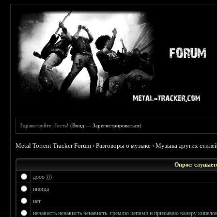
Здравствуйте, Гость! (
Вход
—
Зарегистрироваться
)
Metal Torrent Tracker Forum
›
Разговоры о музыке
›
Музыка других стиле
Опрос: слушаете
дооо )))
иногда
нет
ненависть ненависть ненависть. гремлю цепями и призываю валеру кипелов