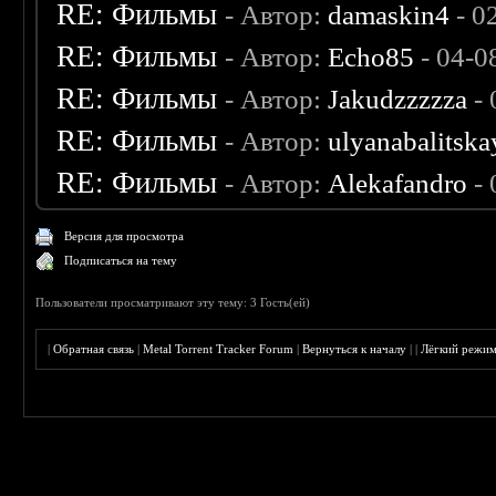
RE: Фильмы
- Автор:
damaskin4
- 0
RE: Фильмы
- Автор:
Echo85
- 04-0
RE: Фильмы
- Автор:
Jakudzzzzza
- 
RE: Фильмы
- Автор:
ulyanabalitska
RE: Фильмы
- Автор:
Alekafandro
- 
Версия для просмотра
Подписаться на тему
Пользователи просматривают эту тему: 3 Гость(ей)
|
Обратная связь
|
Metal Torrent Tracker Forum
|
Вернуться к началу
|
|
Лёгкий режи