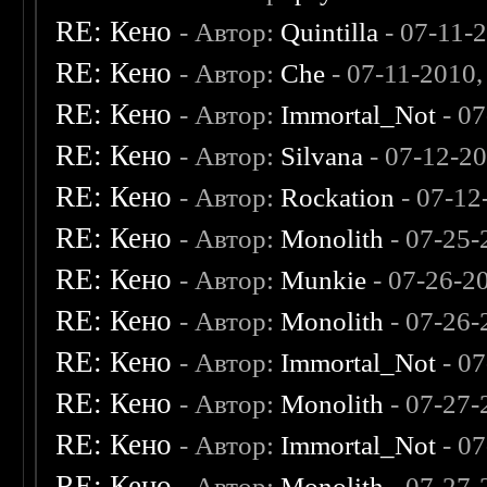
RE: Кено
- Автор:
Quintilla
- 07-11-
RE: Кено
- Автор:
Che
- 07-11-2010,
RE: Кено
- Автор:
Immortal_Not
- 0
RE: Кено
- Автор:
Silvana
- 07-12-2
RE: Кено
- Автор:
Rockation
- 07-12
RE: Кено
- Автор:
Monolith
- 07-25-
RE: Кено
- Автор:
Munkie
- 07-26-2
RE: Кено
- Автор:
Monolith
- 07-26-
RE: Кено
- Автор:
Immortal_Not
- 07
RE: Кено
- Автор:
Monolith
- 07-27-
RE: Кено
- Автор:
Immortal_Not
- 07
RE: Кено
- Автор:
Monolith
- 07-27-