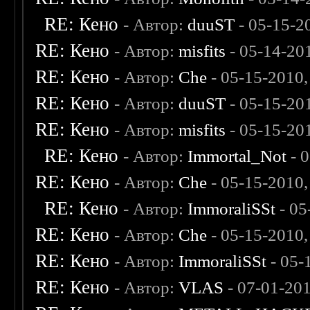
RE: Кено
- Автор:
duuST
- 05-15-2
RE: Кено
- Автор:
misfits
- 05-14-20
RE: Кено
- Автор:
Che
- 05-15-2010
RE: Кено
- Автор:
duuST
- 05-15-20
RE: Кено
- Автор:
misfits
- 05-15-20
RE: Кено
- Автор:
Immortal_Not
- 
RE: Кено
- Автор:
Che
- 05-15-2010
RE: Кено
- Автор:
ImmoraliSSt
- 05
RE: Кено
- Автор:
Che
- 05-15-2010
RE: Кено
- Автор:
ImmoraliSSt
- 05-
RE: Кено
- Автор:
VLAS
- 07-01-20