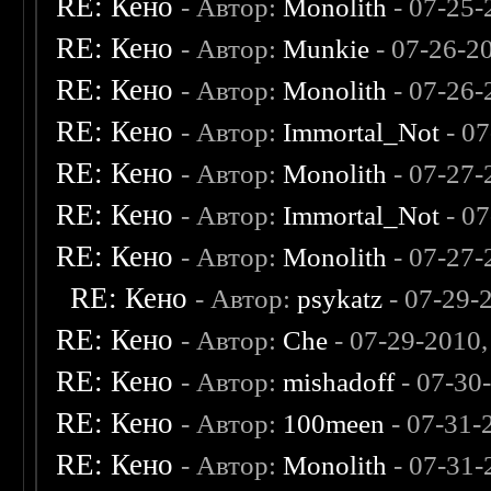
RE: Кено
- Автор:
Monolith
- 07-25-
RE: Кено
- Автор:
Munkie
- 07-26-2
RE: Кено
- Автор:
Monolith
- 07-26-
RE: Кено
- Автор:
Immortal_Not
- 07
RE: Кено
- Автор:
Monolith
- 07-27-
RE: Кено
- Автор:
Immortal_Not
- 07
RE: Кено
- Автор:
Monolith
- 07-27-
RE: Кено
- Автор:
psykatz
- 07-29-
RE: Кено
- Автор:
Che
- 07-29-2010
RE: Кено
- Автор:
mishadoff
- 07-30
RE: Кено
- Автор:
100meen
- 07-31-
RE: Кено
- Автор:
Monolith
- 07-31-