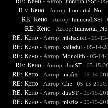
RE: Кено
- Автор:
ImmoraliSSt
- 05
RE: Кено
- Автор:
Immortal_Not
-
RE: Кено
- Автор:
ImmoraliSSt
- 
RE: Кено
- Автор:
Immortal_No
RE: Кено
- Автор:
mishadoff
- 05-13
RE: Кено
- Автор:
kalledul
- 05-14-2
RE: Кено
- Автор:
Monolith
- 05-14-
RE: Кено
- Автор:
duuST
- 05-15-2
RE: Кено
- Автор:
misfits
- 05-14-20
RE: Кено
- Автор:
Che
- 05-15-2010
RE: Кено
- Автор:
duuST
- 05-15-20
RE: Кено
- Автор:
misfits
- 05-15-20