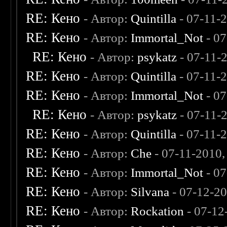
RE: Кено
- Автор:
Quintilla
- 07-11-
RE: Кено
- Автор:
Immortal_Not
- 07
RE: Кено
- Автор:
psykatz
- 07-11-
RE: Кено
- Автор:
Quintilla
- 07-11-
RE: Кено
- Автор:
Immortal_Not
- 07
RE: Кено
- Автор:
psykatz
- 07-11-
RE: Кено
- Автор:
Quintilla
- 07-11-
RE: Кено
- Автор:
Che
- 07-11-2010,
RE: Кено
- Автор:
Immortal_Not
- 0
RE: Кено
- Автор:
Silvana
- 07-12-2
RE: Кено
- Автор:
Rockation
- 07-12