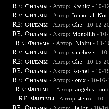
RE: Фильмы
- Автор:
Keshka
- 10-1
RE: Фильмы
- Автор:
Immortal_Not
RE: Фильмы
- Автор:
Che
- 10-12-2
RE: Фильмы
- Автор:
Monolith
- 10
RE: Фильмы
- Автор:
Nibiru
- 10-1
RE: Фильмы
- Автор:
sanchezer
- 10
RE: Фильмы
- Автор:
Che
- 10-15-2
RE: Фильмы
- Автор:
Ro-neF
- 10-1
RE: Фильмы
- Автор:
4enix
- 10-16-
RE: Фильмы
- Автор:
angelus_mort
RE: Фильмы
- Автор:
4enix
- 10-
RE: Фильмы
- Автор:
Helion
- 10-16