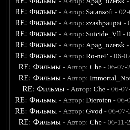
RE: Фильмы
- Автор:
Apag_ozersk
-
RE: Фильмы
- Автор:
Satansoft
- 02
RE: Фильмы
- Автор:
zzashpaupat
- 
RE: Фильмы
- Автор:
Suicide_Vll
- 
RE: Фильмы
- Автор:
Apag_ozersk
-
RE: Фильмы
- Автор:
Ro-neF
- 06-0
RE: Фильмы
- Автор:
Che
- 06-07-
RE: Фильмы
- Автор:
Immortal_No
RE: Фильмы
- Автор:
Che
- 06-07
RE: Фильмы
- Автор:
Dieroten
- 06-
RE: Фильмы
- Автор:
Gvod
- 06-07-
RE: Фильмы
- Автор:
Che
- 06-11-