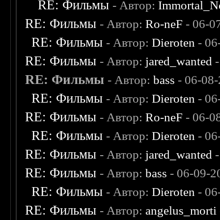
RE: Фильмы
- Автор:
Immortal_N
RE: Фильмы
- Автор:
Ro-neF
- 06-0
RE: Фильмы
- Автор:
Dieroten
- 06
RE: Фильмы
- Автор:
jared_wanted
-
RE: Фильмы
- Автор:
bass
- 06-08
RE: Фильмы
- Автор:
Dieroten
- 06
RE: Фильмы
- Автор:
Ro-neF
- 06-0
RE: Фильмы
- Автор:
Dieroten
- 06
RE: Фильмы
- Автор:
jared_wanted
-
RE: Фильмы
- Автор:
bass
- 06-09-2
RE: Фильмы
- Автор:
Dieroten
- 06
RE: Фильмы
- Автор:
angelus_morti