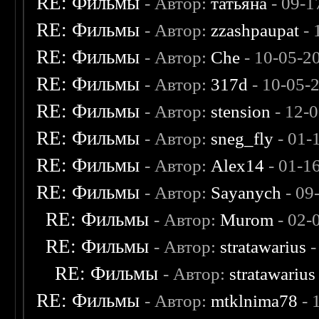
RE: Фильмы
- Автор:
татьяна
- 09-1
RE: Фильмы
- Автор:
zzashpaupat
- 
RE: Фильмы
- Автор:
Che
- 10-05-2
RE: Фильмы
- Автор:
317d
- 10-05-
RE: Фильмы
- Автор:
stension
- 12-
RE: Фильмы
- Автор:
sneg_fly
- 01-
RE: Фильмы
- Автор:
Alex14
- 01-1
RE: Фильмы
- Автор:
Sayanych
- 09
RE: Фильмы
- Автор:
Murom
- 02-
RE: Фильмы
- Автор:
stratawarius
-
RE: Фильмы
- Автор:
stratawarius
RE: Фильмы
- Автор:
mtklnima78
- 