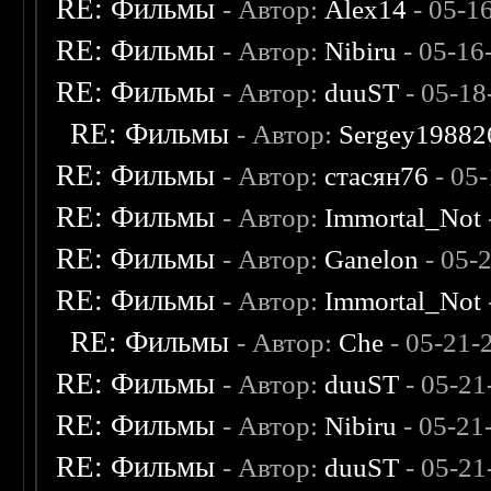
RE: Фильмы
- Автор:
Alex14
- 05-1
RE: Фильмы
- Автор:
Nibiru
- 05-16
RE: Фильмы
- Автор:
duuST
- 05-18
RE: Фильмы
- Автор:
Sergey19882
RE: Фильмы
- Автор:
стасян76
- 05
RE: Фильмы
- Автор:
Immortal_Not
RE: Фильмы
- Автор:
Ganelon
- 05-
RE: Фильмы
- Автор:
Immortal_Not
RE: Фильмы
- Автор:
Che
- 05-21-
RE: Фильмы
- Автор:
duuST
- 05-21
RE: Фильмы
- Автор:
Nibiru
- 05-21
RE: Фильмы
- Автор:
duuST
- 05-21