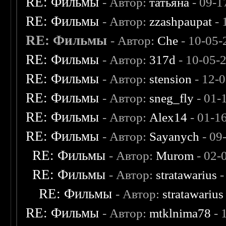
RE: Фильмы
- Автор:
татьяна
- 09-1
RE: Фильмы
- Автор:
zzashpaupat
- 
RE: Фильмы
- Автор:
Che
- 10-05-
RE: Фильмы
- Автор:
317d
- 10-05-
RE: Фильмы
- Автор:
stension
- 12-
RE: Фильмы
- Автор:
sneg_fly
- 01-
RE: Фильмы
- Автор:
Alex14
- 01-1
RE: Фильмы
- Автор:
Sayanych
- 09
RE: Фильмы
- Автор:
Murom
- 02-
RE: Фильмы
- Автор:
stratawarius
-
RE: Фильмы
- Автор:
stratawarius
RE: Фильмы
- Автор:
mtklnima78
- 