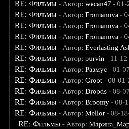
RE: Фильмы
- Автор:
wecan47
- 01-
RE: Фильмы
- Автор:
Fromanova
- 0
RE: Фильмы
- Автор:
Fromanova
- 0
RE: Фильмы
- Автор:
Fromanova
- 0
RE: Фильмы
- Автор:
Everlasting A
RE: Фильмы
- Автор:
purvin
- 11-12
RE: Фильмы
- Автор:
Размус
- 01-0
RE: Фильмы
- Автор:
Groot
- 08-01-
RE: Фильмы
- Автор:
Droods
- 08-0
RE: Фильмы
- Автор:
Broomy
- 08-
RE: Фильмы
- Автор:
Mellor
- 08-18
RE: Фильмы
- Автор:
Марина_Мар