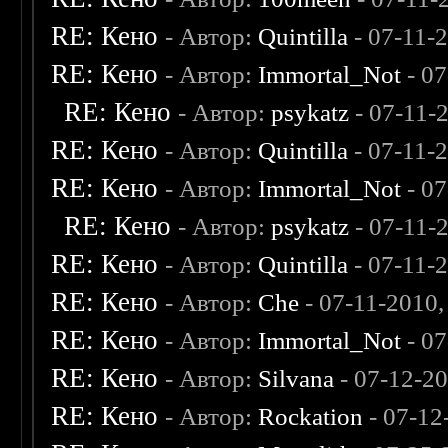
RE: Кено
- Автор:
Quintilla
- 07-11-
RE: Кено
- Автор:
Immortal_Not
- 07
RE: Кено
- Автор:
psykatz
- 07-11-
RE: Кено
- Автор:
Quintilla
- 07-11-
RE: Кено
- Автор:
Immortal_Not
- 07
RE: Кено
- Автор:
psykatz
- 07-11-
RE: Кено
- Автор:
Quintilla
- 07-11-
RE: Кено
- Автор:
Che
- 07-11-2010,
RE: Кено
- Автор:
Immortal_Not
- 0
RE: Кено
- Автор:
Silvana
- 07-12-2
RE: Кено
- Автор:
Rockation
- 07-12