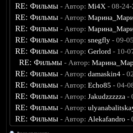
RE: Фильмы
- Автор:
Mi4X
- 08-24
RE: Фильмы
- Автор:
Марина_Мари
RE: Фильмы
- Автор:
Марина_Мари
RE: Фильмы
- Автор:
snegfly
- 09-0
RE: Фильмы
- Автор:
Gerlord
- 10-0
RE: Фильмы
- Автор:
Марина_Мар
RE: Фильмы
- Автор:
damaskin4
- 0
RE: Фильмы
- Автор:
Echo85
- 04-0
RE: Фильмы
- Автор:
Jakudzzzzza
- 
RE: Фильмы
- Автор:
ulyanabalitska
RE: Фильмы
- Автор:
Alekafandro
- 