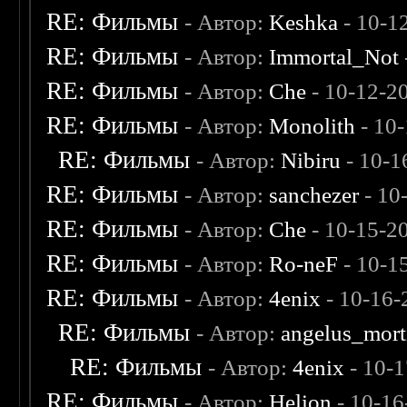
RE: Фильмы
- Автор:
Keshka
- 10-1
RE: Фильмы
- Автор:
Immortal_Not
RE: Фильмы
- Автор:
Che
- 10-12-2
RE: Фильмы
- Автор:
Monolith
- 10
RE: Фильмы
- Автор:
Nibiru
- 10-1
RE: Фильмы
- Автор:
sanchezer
- 10
RE: Фильмы
- Автор:
Che
- 10-15-2
RE: Фильмы
- Автор:
Ro-neF
- 10-1
RE: Фильмы
- Автор:
4enix
- 10-16-
RE: Фильмы
- Автор:
angelus_mort
RE: Фильмы
- Автор:
4enix
- 10-
RE: Фильмы
- Автор:
Helion
- 10-16