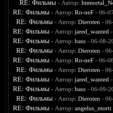
RE: Фильмы
- Автор:
Immortal_N
RE: Фильмы
- Автор:
Ro-neF
- 06-0
RE: Фильмы
- Автор:
Dieroten
- 06
RE: Фильмы
- Автор:
jared_wanted
-
RE: Фильмы
- Автор:
bass
- 06-08-2
RE: Фильмы
- Автор:
Dieroten
- 06
RE: Фильмы
- Автор:
Ro-neF
- 06-0
RE: Фильмы
- Автор:
Dieroten
- 06
RE: Фильмы
- Автор:
jared_wanted
-
RE: Фильмы
- Автор:
bass
- 06-09-2
RE: Фильмы
- Автор:
Dieroten
- 06
RE: Фильмы
- Автор:
angelus_morti