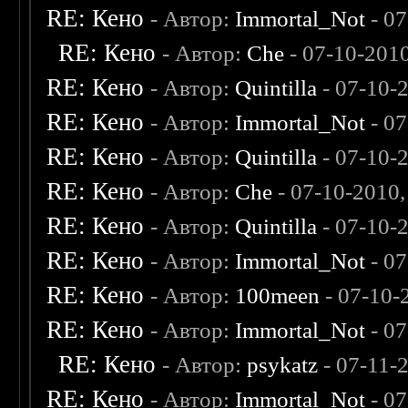
RE: Кено
- Автор:
Immortal_Not
- 07
RE: Кено
- Автор:
Che
- 07-10-201
RE: Кено
- Автор:
Quintilla
- 07-10-
RE: Кено
- Автор:
Immortal_Not
- 07
RE: Кено
- Автор:
Quintilla
- 07-10-
RE: Кено
- Автор:
Che
- 07-10-2010
RE: Кено
- Автор:
Quintilla
- 07-10-
RE: Кено
- Автор:
Immortal_Not
- 07
RE: Кено
- Автор:
100meen
- 07-10-
RE: Кено
- Автор:
Immortal_Not
- 07
RE: Кено
- Автор:
psykatz
- 07-11-
RE: Кено
- Автор:
Immortal_Not
- 07