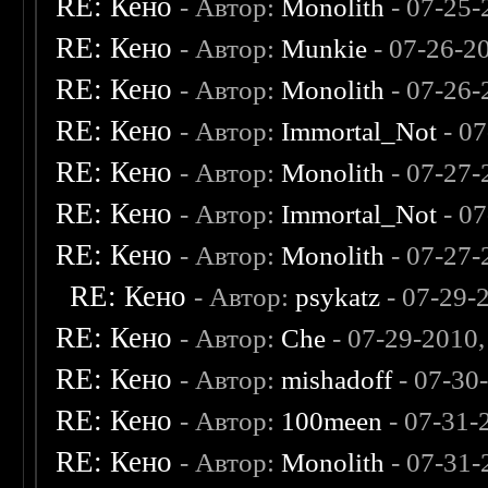
RE: Кено
- Автор:
Monolith
- 07-25-
RE: Кено
- Автор:
Munkie
- 07-26-2
RE: Кено
- Автор:
Monolith
- 07-26-
RE: Кено
- Автор:
Immortal_Not
- 07
RE: Кено
- Автор:
Monolith
- 07-27-
RE: Кено
- Автор:
Immortal_Not
- 07
RE: Кено
- Автор:
Monolith
- 07-27-
RE: Кено
- Автор:
psykatz
- 07-29-
RE: Кено
- Автор:
Che
- 07-29-2010
RE: Кено
- Автор:
mishadoff
- 07-30
RE: Кено
- Автор:
100meen
- 07-31-
RE: Кено
- Автор:
Monolith
- 07-31-