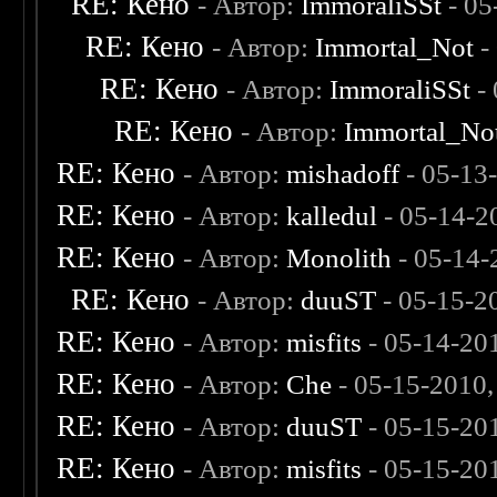
RE: Кено
- Автор:
ImmoraliSSt
- 05
RE: Кено
- Автор:
Immortal_Not
-
RE: Кено
- Автор:
ImmoraliSSt
- 
RE: Кено
- Автор:
Immortal_No
RE: Кено
- Автор:
mishadoff
- 05-13
RE: Кено
- Автор:
kalledul
- 05-14-2
RE: Кено
- Автор:
Monolith
- 05-14-
RE: Кено
- Автор:
duuST
- 05-15-2
RE: Кено
- Автор:
misfits
- 05-14-20
RE: Кено
- Автор:
Che
- 05-15-2010
RE: Кено
- Автор:
duuST
- 05-15-20
RE: Кено
- Автор:
misfits
- 05-15-20