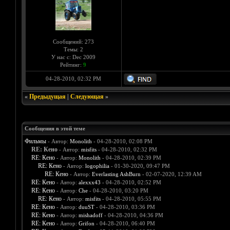
Сообщений: 273
Темы: 2
У нас с: Dec 2009
Рейтинг:
9
04-28-2010, 02:32 PM
«
Предыдущая
|
Следующая
»
Сообщения в этой теме
Фильмы
- Автор:
Monolith
- 04-28-2010, 02:08 PM
RE: Кено
- Автор:
misfits
- 04-28-2010, 02:32 PM
RE: Кено
- Автор:
Monolith
- 04-28-2010, 02:39 PM
RE: Кено
- Автор:
logophilia
- 01-30-2020, 09:47 PM
RE: Кено
- Автор:
Everlasting AshBurn
- 02-07-2020, 12:39 AM
RE: Кено
- Автор:
alexxx43
- 04-28-2010, 02:52 PM
RE: Кено
- Автор:
Che
- 04-28-2010, 03:20 PM
RE: Кено
- Автор:
misfits
- 04-28-2010, 05:55 PM
RE: Кено
- Автор:
duuST
- 04-28-2010, 03:36 PM
RE: Кено
- Автор:
mishadoff
- 04-28-2010, 04:36 PM
RE: Кено
- Автор:
Grifon
- 04-28-2010, 06:40 PM