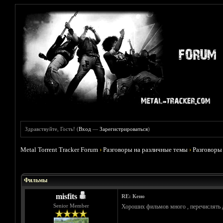
Здравствуйте, Гость! (
Вход
—
Зарегистрироваться
)
Metal Torrent Tracker Forum
›
Разговоры на различные темы
›
Разговоры
Голосов: 4 - Средняя оценка: 3.75
1
2
3
4
5
Фильмы
misfits
RE: Кено
Senior Member
Хороших фильмов много , перечислять 