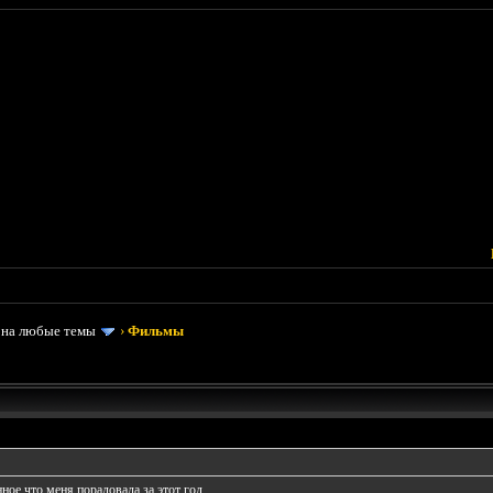
 на любые темы
›
Фильмы
ное что меня порадовала за этот год....