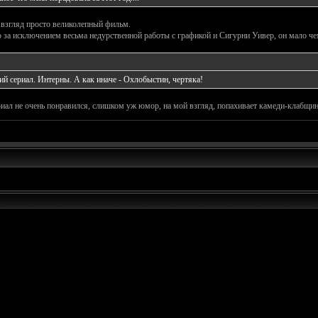
взгляд просто великолепный фильм.
о за исключением весьма недурственной работы с графикой и Сигурни Уивер, он мало ч
й сериал. Интерны. А как иначе - Охлобыстин, чертяка!
ал не очень понравился, слишком уж юмор, на мой взгляд, попахивает камеди-клабщин