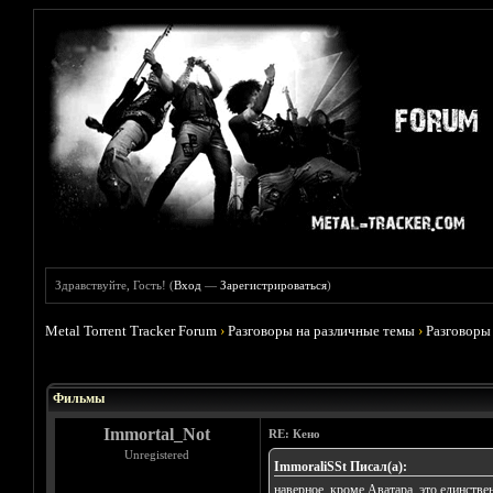
Здравствуйте, Гость! (
Вход
—
Зарегистрироваться
)
Metal Torrent Tracker Forum
›
Разговоры на различные темы
›
Разговоры
Голосов: 4 - Средняя оценка: 3.75
1
2
3
4
5
Фильмы
Immortal_Not
RE: Кено
Unregistered
ImmoraliSSt Писал(а):
наверное, кроме Аватара, это единствен