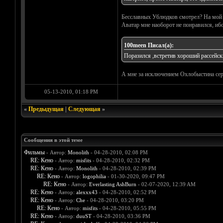
Бесславных Ублюдков смотрел? На мой 
Аватар мне наоборот не понравился, иб
100meen Писал(а):
Поразился ,встретив хороший рассейски
А мне за исключением Охлобыстина сери
05-13-2010, 01:18 PM
«
Предыдущая
|
Следующая
»
Сообщения в этой теме
Фильмы
- Автор:
Monolith
- 04-28-2010, 02:08 PM
RE: Кено
- Автор:
misfits
- 04-28-2010, 02:32 PM
RE: Кено
- Автор:
Monolith
- 04-28-2010, 02:39 PM
RE: Кено
- Автор:
logophilia
- 01-30-2020, 09:47 PM
RE: Кено
- Автор:
Everlasting AshBurn
- 02-07-2020, 12:39 AM
RE: Кено
- Автор:
alexxx43
- 04-28-2010, 02:52 PM
RE: Кено
- Автор:
Che
- 04-28-2010, 03:20 PM
RE: Кено
- Автор:
misfits
- 04-28-2010, 05:55 PM
RE: Кено
- Автор:
duuST
- 04-28-2010, 03:36 PM