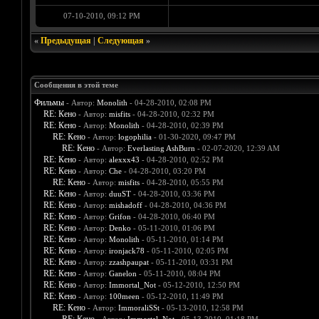
07-10-2010, 09:12 PM
«
Предыдущая
|
Следующая
»
Сообщения в этой теме
Фильмы
- Автор:
Monolith
- 04-28-2010, 02:08 PM
RE: Кено
- Автор:
misfits
- 04-28-2010, 02:32 PM
RE: Кено
- Автор:
Monolith
- 04-28-2010, 02:39 PM
RE: Кено
- Автор:
logophilia
- 01-30-2020, 09:47 PM
RE: Кено
- Автор:
Everlasting AshBurn
- 02-07-2020, 12:39 AM
RE: Кено
- Автор:
alexxx43
- 04-28-2010, 02:52 PM
RE: Кено
- Автор:
Che
- 04-28-2010, 03:20 PM
RE: Кено
- Автор:
misfits
- 04-28-2010, 05:55 PM
RE: Кено
- Автор:
duuST
- 04-28-2010, 03:36 PM
RE: Кено
- Автор:
mishadoff
- 04-28-2010, 04:36 PM
RE: Кено
- Автор:
Grifon
- 04-28-2010, 06:40 PM
RE: Кено
- Автор:
Denko
- 05-11-2010, 01:06 PM
RE: Кено
- Автор:
Monolith
- 05-11-2010, 01:14 PM
RE: Кено
- Автор:
ironjack78
- 05-11-2010, 02:05 PM
RE: Кено
- Автор:
zzashpaupat
- 05-11-2010, 03:31 PM
RE: Кено
- Автор:
Ganelon
- 05-11-2010, 08:04 PM
RE: Кено
- Автор:
Immortal_Not
- 05-12-2010, 12:50 PM
RE: Кено
- Автор:
100meen
- 05-12-2010, 11:49 PM
RE: Кено
- Автор:
ImmoraliSSt
- 05-13-2010, 12:58 PM