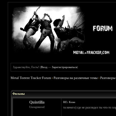
Здравствуйте, Гость! (
Вход
—
Зарегистрироваться
)
Metal Torrent Tracker Forum
›
Разговоры на различные темы
›
Разговоры
Голосов: 4 - Средняя оценка: 3.75
1
2
3
4
5
Фильмы
Quintilla
RE: Кено
Unregistered
та ничего) где не разглядел ты что-то хо