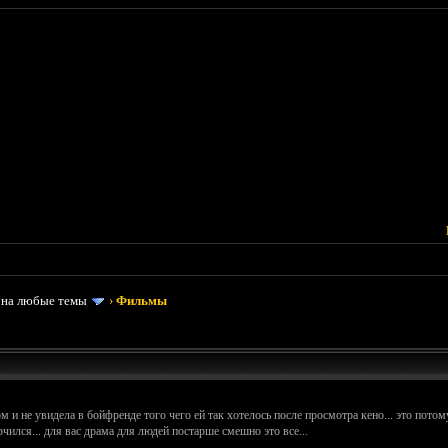
 на любые темы
›
Фильмы
 и не увидела в бойфренде того чего ей так хотелось после просмотра кено... это потому
чился... для вас драма для людей постарше смешно это все...