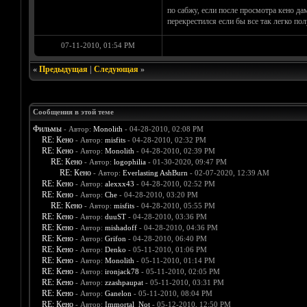
по сабжу, если после просмотра кено дам
перекрестился если бы все так легко по
07-11-2010, 01:54 PM
«
Предыдущая
|
Следующая
»
Сообщения в этой теме
Фильмы
- Автор:
Monolith
- 04-28-2010, 02:08 PM
RE: Кено
- Автор:
misfits
- 04-28-2010, 02:32 PM
RE: Кено
- Автор:
Monolith
- 04-28-2010, 02:39 PM
RE: Кено
- Автор:
logophilia
- 01-30-2020, 09:47 PM
RE: Кено
- Автор:
Everlasting AshBurn
- 02-07-2020, 12:39 AM
RE: Кено
- Автор:
alexxx43
- 04-28-2010, 02:52 PM
RE: Кено
- Автор:
Che
- 04-28-2010, 03:20 PM
RE: Кено
- Автор:
misfits
- 04-28-2010, 05:55 PM
RE: Кено
- Автор:
duuST
- 04-28-2010, 03:36 PM
RE: Кено
- Автор:
mishadoff
- 04-28-2010, 04:36 PM
RE: Кено
- Автор:
Grifon
- 04-28-2010, 06:40 PM
RE: Кено
- Автор:
Denko
- 05-11-2010, 01:06 PM
RE: Кено
- Автор:
Monolith
- 05-11-2010, 01:14 PM
RE: Кено
- Автор:
ironjack78
- 05-11-2010, 02:05 PM
RE: Кено
- Автор:
zzashpaupat
- 05-11-2010, 03:31 PM
RE: Кено
- Автор:
Ganelon
- 05-11-2010, 08:04 PM
RE: Кено
- Автор:
Immortal_Not
- 05-12-2010, 12:50 PM