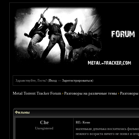
Здравствуйте, Гость! (
Вход
—
Зарегистрироваться
)
Metal Torrent Tracker Forum
›
Разговоры на различные темы
›
Разговоры
Голосов: 4 - Средняя оценка: 3.75
1
2
3
4
5
Фильмы
Che
RE: Кено
Unregistered
маленькая девачька восхитилась фильмом
нежного возраста ничего не понял и огор