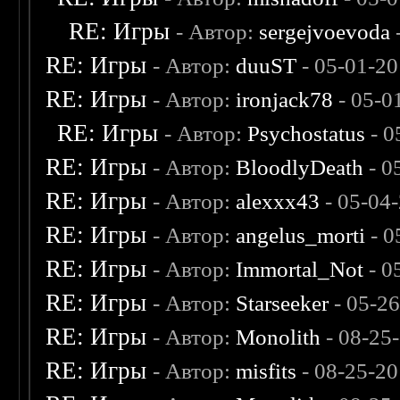
RE: Игры
- Автор:
sergejvoevoda
RE: Игры
- Автор:
duuST
- 05-01-2
RE: Игры
- Автор:
ironjack78
- 05-0
RE: Игры
- Автор:
Psychostatus
- 0
RE: Игры
- Автор:
BloodlyDeath
- 0
RE: Игры
- Автор:
alexxx43
- 05-04
RE: Игры
- Автор:
angelus_morti
- 0
RE: Игры
- Автор:
Immortal_Not
- 0
RE: Игры
- Автор:
Starseeker
- 05-2
RE: Игры
- Автор:
Monolith
- 08-25
RE: Игры
- Автор:
misfits
- 08-25-2