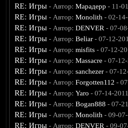
RE: Игры
- Автор:
Марадерр
- 11-0
RE: Игры
- Автор:
Monolith
- 02-14
RE: Игры
- Автор:
DENVER
- 07-08
RE: Игры
- Автор:
Beliar
- 07-12-20
RE: Игры
- Автор:
misfits
- 07-12-20
RE: Игры
- Автор:
Massacre
- 07-12
RE: Игры
- Автор:
sanchezer
- 07-12
RE: Игры
- Автор:
Forgotten112
- 07
RE: Игры
- Автор:
Yaro
- 07-14-201
RE: Игры
- Автор:
Bogan888
- 07-2
RE: Игры
- Автор:
Monolith
- 09-07
RE: Игры
- Автор:
DENVER
- 09-07