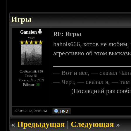
 0
Игры
Ganelon
RE: Игры
упрт
hahols666, котов не любим,
агрессивно об этом высказ
________________________
— Вот и все, — сказал Чап
Сообщений: 936
Темы: 51
— Черт, — сказал я, — та
У нас с: Nov 2009
Рейтинг:
38
(Последний раз сооб
07-09-2012, 09:03 PM
«
Предыдущая
|
Следующая
»