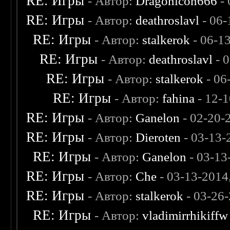
RE: Игры
- Автор:
Dragonicon666
- 
RE: Игры
- Автор:
deathroslavl
- 06-
RE: Игры
- Автор:
stalkerok
- 06-1
RE: Игры
- Автор:
deathroslavl
- 
RE: Игры
- Автор:
stalkerok
- 06
RE: Игры
- Автор:
fahina
- 12-
RE: Игры
- Автор:
Ganelon
- 02-20-
RE: Игры
- Автор:
Dieroten
- 03-13-
RE: Игры
- Автор:
Ganelon
- 03-13
RE: Игры
- Автор:
Che
- 03-13-2014
RE: Игры
- Автор:
stalkerok
- 03-26
RE: Игры
- Автор:
vladimirrhikiffw