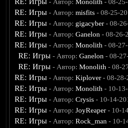
RE: Игры
- Автор:
Monolith
- 08-25
RE: Игры
- Автор:
misfits
- 08-25-20
RE: Игры
- Автор:
gigacyber
- 08-26
RE: Игры
- Автор:
Ganelon
- 08-26-
RE: Игры
- Автор:
Monolith
- 08-27
RE: Игры
- Автор:
Ganelon
- 08-27
RE: Игры
- Автор:
Monolith
- 08-2
RE: Игры
- Автор:
Kiplover
- 08-28-
RE: Игры
- Автор:
Monolith
- 10-13
RE: Игры
- Автор:
Crysis
- 10-14-20
RE: Игры
- Автор:
JoyReaper
- 10-1
RE: Игры
- Автор:
Rock_man
- 10-1