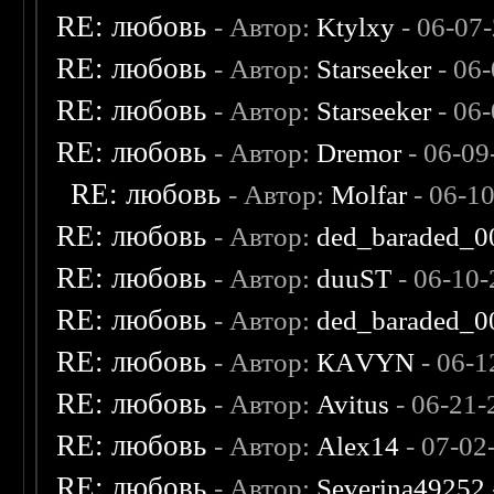
RE: любовь
- Автор:
Ktylxy
- 06-07
RE: любовь
- Автор:
Starseeker
- 06
RE: любовь
- Автор:
Starseeker
- 06
RE: любовь
- Автор:
Dremor
- 06-09
RE: любовь
- Автор:
Molfar
- 06-1
RE: любовь
- Автор:
ded_baraded_0
RE: любовь
- Автор:
duuST
- 06-10-
RE: любовь
- Автор:
ded_baraded_0
RE: любовь
- Автор:
КАVYN
- 06-1
RE: любовь
- Автор:
Avitus
- 06-21-
RE: любовь
- Автор:
Alex14
- 07-02
RE: любовь
- Автор:
Severina49252