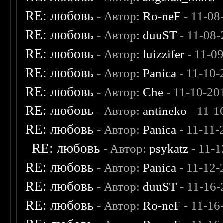
RE: любовь
- Автор:
Ro-neF
- 11-08
RE: любовь
- Автор:
duuST
- 11-08-
RE: любовь
- Автор:
luizzifer
- 11-0
RE: любовь
- Автор:
Panica
- 11-10-
RE: любовь
- Автор:
Che
- 11-10-20
RE: любовь
- Автор:
antineko
- 11-1
RE: любовь
- Автор:
Panica
- 11-11-
RE: любовь
- Автор:
psykatz
- 11-1
RE: любовь
- Автор:
Panica
- 11-12-
RE: любовь
- Автор:
duuST
- 11-16-
RE: любовь
- Автор:
Ro-neF
- 11-16