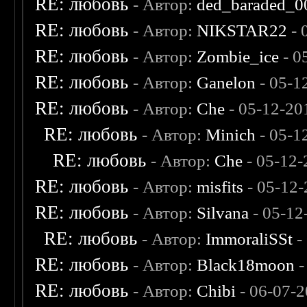
RE: любовь
- Автор:
ded_baraded_0
RE: любовь
- Автор:
NIKSTAR22
- 
RE: любовь
- Автор:
Zombie_ice
- 0
RE: любовь
- Автор:
Ganelon
- 05-1
RE: любовь
- Автор:
Che
- 05-12-20
RE: любовь
- Автор:
Minich
- 05-1
RE: любовь
- Автор:
Che
- 05-12-
RE: любовь
- Автор:
misfits
- 05-12-
RE: любовь
- Автор:
Silvana
- 05-12
RE: любовь
- Автор:
ImmoraliSSt
-
RE: любовь
- Автор:
Black18moon
-
RE: любовь
- Автор:
Chibi
- 06-07-2