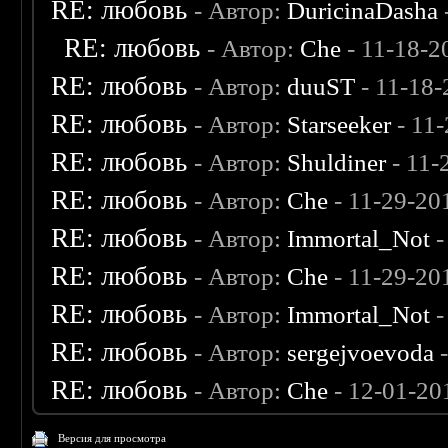
RE: любовь
- Автор:
DuricinaDasha
RE: любовь
- Автор:
Che
- 11-18-2
RE: любовь
- Автор:
duuST
- 11-18-
RE: любовь
- Автор:
Starseeker
- 11
RE: любовь
- Автор:
Shuldiner
- 11-
RE: любовь
- Автор:
Che
- 11-29-20
RE: любовь
- Автор:
Immortal_Not
-
RE: любовь
- Автор:
Che
- 11-29-20
RE: любовь
- Автор:
Immortal_Not
-
RE: любовь
- Автор:
sergejvoevoda
-
RE: любовь
- Автор:
Che
- 12-01-20
Версия для просмотра