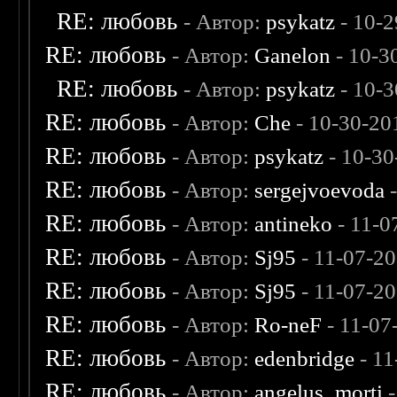
RE: любовь
- Автор:
psykatz
- 10-2
RE: любовь
- Автор:
Ganelon
- 10-3
RE: любовь
- Автор:
psykatz
- 10-3
RE: любовь
- Автор:
Che
- 10-30-20
RE: любовь
- Автор:
psykatz
- 10-30
RE: любовь
- Автор:
sergejvoevoda
-
RE: любовь
- Автор:
antineko
- 11-0
RE: любовь
- Автор:
Sj95
- 11-07-2
RE: любовь
- Автор:
Sj95
- 11-07-2
RE: любовь
- Автор:
Ro-neF
- 11-07
RE: любовь
- Автор:
edenbridge
- 11
RE: любовь
- Автор:
angelus_morti
-