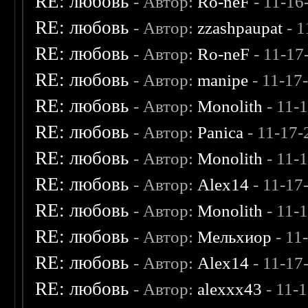
RE: любовь
- Автор:
Ro-neF
- 11-16
RE: любовь
- Автор:
zzashpaupat
- 1
RE: любовь
- Автор:
Ro-neF
- 11-17
RE: любовь
- Автор:
manipe
- 11-17
RE: любовь
- Автор:
Monolith
- 11-
RE: любовь
- Автор:
Panica
- 11-17-
RE: любовь
- Автор:
Monolith
- 11-
RE: любовь
- Автор:
Alex14
- 11-17
RE: любовь
- Автор:
Monolith
- 11-
RE: любовь
- Автор:
Мельхиор
- 11
RE: любовь
- Автор:
Alex14
- 11-17
RE: любовь
- Автор:
alexxx43
- 11-