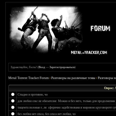
Здравствуйте, Гость! (
Вход
—
Зарегистрироваться
)
Metal Torrent Tracker Forum
›
Разговоры на различные темы
›
Разговоры 
Опрос: 
Стыдно и противно, чо
для любви секс не обязателне. Можно и без него, только для продолжения 
тащемта половая е..ля сферично задействована в мировом круговороте су
без любви нет секса, без секса нет любви, чо