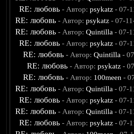
RE: любовь
- Автор:
psykatz
- 07-1
RE: любовь
- Автор:
psykatz
- 07-11
RE: любовь
- Автор:
Quintilla
- 07-1
RE: любовь
- Автор:
psykatz
- 07-1
RE: любовь
- Автор:
Quintilla
- 0
RE: любовь
- Автор:
psykatz
- 0
RE: любовь
- Автор:
100meen
- 0
RE: любовь
- Автор:
Quintilla
- 07-1
RE: любовь
- Автор:
psykatz
- 07-1
RE: любовь
- Автор:
Quintilla
- 07-1
RE: любовь
- Автор:
psykatz
- 07-1