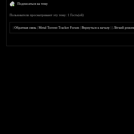
Подписаться на тему
Пользователи просматривают эту тему: 1 Гость(ей)
|
Обратная связь
|
Metal Torrent Tracker Forum
|
Вернуться к началу
|
|
Лёгкий режи