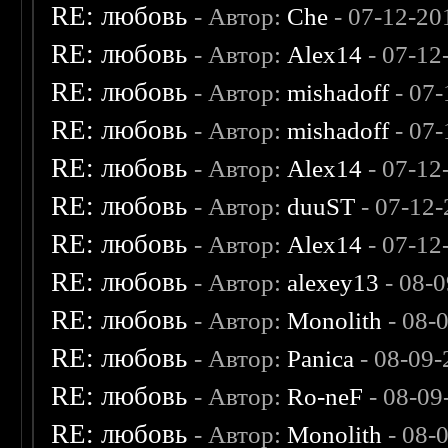
RE: любовь
- Автор:
Che
- 07-12-20
RE: любовь
- Автор:
Alex14
- 07-12
RE: любовь
- Автор:
mishadoff
- 07-
RE: любовь
- Автор:
mishadoff
- 07-
RE: любовь
- Автор:
Alex14
- 07-12
RE: любовь
- Автор:
duuST
- 07-12-
RE: любовь
- Автор:
Alex14
- 07-12
RE: любовь
- Автор:
alexey13
- 08-
RE: любовь
- Автор:
Monolith
- 08-
RE: любовь
- Автор:
Panica
- 08-09-
RE: любовь
- Автор:
Ro-neF
- 08-09
RE: любовь
- Автор:
Monolith
- 08-