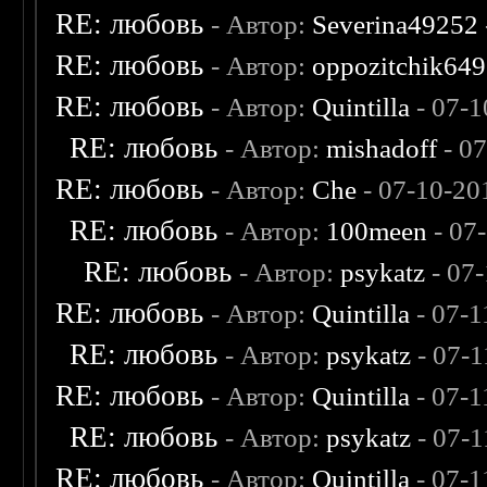
RE: любовь
- Автор:
Severina49252
RE: любовь
- Автор:
oppozitchik649
RE: любовь
- Автор:
Quintilla
- 07-1
RE: любовь
- Автор:
mishadoff
- 0
RE: любовь
- Автор:
Che
- 07-10-20
RE: любовь
- Автор:
100meen
- 07
RE: любовь
- Автор:
psykatz
- 07
RE: любовь
- Автор:
Quintilla
- 07-1
RE: любовь
- Автор:
psykatz
- 07-1
RE: любовь
- Автор:
Quintilla
- 07-1
RE: любовь
- Автор:
psykatz
- 07-1
RE: любовь
- Автор:
Quintilla
- 07-1