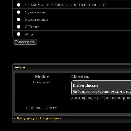
Я СЕКСМАШИНА! ЛЮБОВЬ НИЧТО! СЕКаС ВСЁ!
Я девственник
Я девственница
Я Пепяка
яПод
Голосов: 0 - Средняя оценка: 0
1
2
3
4
5
любовь
Molfar
RE: любовь
Unregistered
Dremor Писал(а):
Любовь-великое чувство. Жаль что когда
а когда проходит у второго но возвращае
06-10-2010, 12:29 PM
«
Предыдущая
|
Следующая
»