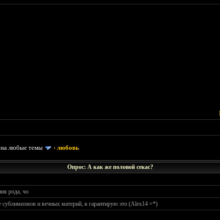
 на любые темы
›
любовь
Опрос: А как же половой секас?
ия рода, чо
 сублимизмов и вечных материй, я гарантирую это (Alex14 =*)