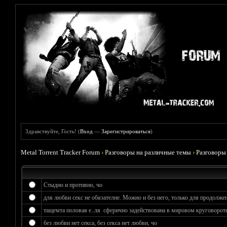
Здравствуйте, Гость! (
Вход
—
Зарегистрироваться
)
Metal Torrent Tracker Forum
›
Разговоры на различные темы
›
Разговоры
Стыдно и противно, чо
для любви секс не обязателне. Можно и без него, только для продолжен
тащемта половая е..ля сферично задействована в мировом круговороте
без любви нет секса, без секса нет любви, чо