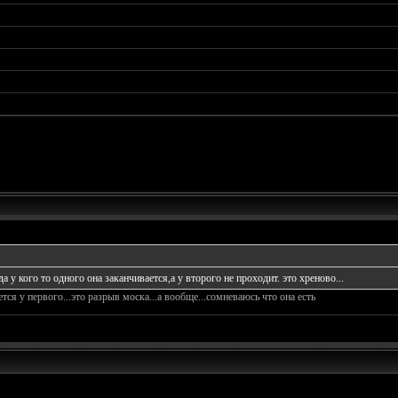
 у кого то одного она заканчивается,а у второго не проходит. это хреново...
тся у первого...это разрыв моска...а вообще...сомневаюсь что она есть