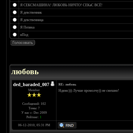
Я СЕКСМАШИНА! ЛЮБОВЬ НИЧТО! СЕКаС ВСЁ!
Я девственник
Я девственница
Я Пепяка
яПод
 0
любовь
ded_baraded_007
RE: любовь
Member
Ндямс))) Лучше промолчу)) не смешно!
Сообщений: 102
Темы: 7
У нас с: Dec 2009
Рейтинг:
1
06-12-2010, 05:31 PM