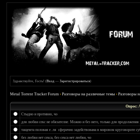
Здравствуйте, Гость! (
Вход
—
Зарегистрироваться
)
Metal Torrent Tracker Forum
›
Разговоры на различные темы
›
Разговоры 
Опрос: 
Стыдно и противно, чо
для любви секс не обязателне. Можно и без него, только для продолжения 
тащемта половая е..ля сферично задействована в мировом круговороте су
без любви нет секса, без секса нет любви, чо