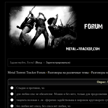
Здравствуйте, Гость! (
Вход
—
Зарегистрироваться
)
Metal Torrent Tracker Forum
›
Разговоры на различные темы
›
Разговоры 
Опрос: 
Стыдно и противно, чо
для любви секс не обязателне. Можно и без него, только для продолжения 
тащемта половая е..ля сферично задействована в мировом круговороте су
без любви нет секса, без секса нет любви, чо