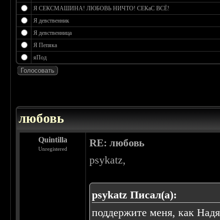
Я СЕКСМАШИНА! ЛЮБОВЬ НИЧТО! СЕКаС ВСЁ!
Я девственник
Я девственница
Я Пепяка
яПод
 0
любовь
Quintilla
RE: любовь
Unregistered
psykatz,
psykatz Писал(а):
поддержите меня, как Над