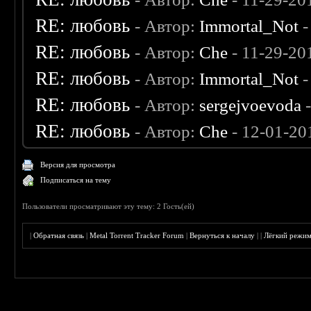
RE: любовь
- Автор:
Immortal_Not
-
RE: любовь
- Автор:
Che
- 11-29-20
RE: любовь
- Автор:
Immortal_Not
-
RE: любовь
- Автор:
sergejvoevoda
-
RE: любовь
- Автор:
Che
- 12-01-20
Версия для просмотра
Подписаться на тему
Пользователи просматривают эту тему: 2 Гость(ей)
|
Обратная связь
|
Metal Torrent Tracker Forum
|
Вернуться к началу
|
|
Лёгкий режи