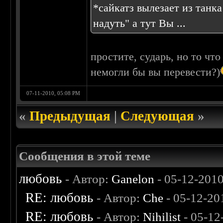
*сайкатз вылезает из танк
надуть" а тут Вы ...
простите, сударь, но то чт
немогли бы вы перевести?)
07-11-2010, 05:08 PM
«
Предыдущая
|
Следующая
»
Сообщения в этой теме
любовь
- Автор:
Ganelon
- 05-12-201
RE: любовь
- Автор:
Che
- 05-12-20
RE: любовь
- Автор:
Nihilist
- 05-12