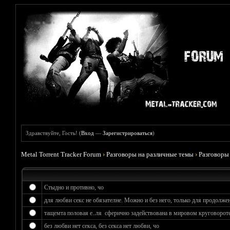
Здравствуйте, Гость! (
Вход
—
Зарегистрироваться
)
Metal Torrent Tracker Forum
›
Разговоры на различные темы
›
Разговоры
Стыдно и противно, чо
для любви секс не обязателне. Можно и без него, только для продолжен
тащемта половая е..ля сферично задействована в мировом круговороте
без любви нет секса, без секса нет любви, чо