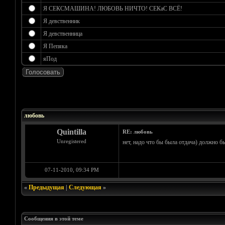
Я СЕКСМАШИНА! ЛЮБОВЬ НИЧТО! СЕКаС ВСЁ!
Я девственник
Я девственница
Я Пепяка
яПод
Голосов: 0 - Средняя оценка: 0
1
2
3
4
5
любовь
Quintilla
RE: любовь
Unregistered
нет, надо что бы была отдача) должно бы
07-11-2010, 09:34 PM
«
Предыдущая
|
Следующая
»
Сообщения в этой теме