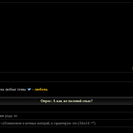
 на любые темы
›
любовь
Опрос: А как же половой секас?
ия рода, чо
 сублимизмов и вечных материй, я гарантирую это (Alex14 =*)