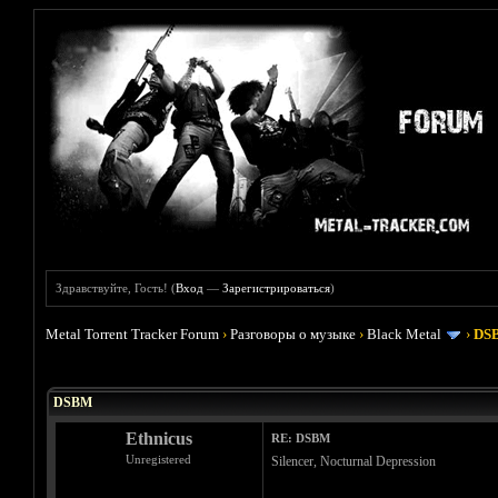
Здравствуйте, Гость! (
Вход
—
Зарегистрироваться
)
Metal Torrent Tracker Forum
›
Разговоры о музыке
›
Black Metal
›
DS
Голосов: 3 - Средняя оценка: 3.67
1
2
3
4
5
DSBM
Ethnicus
RE: DSBM
Unregistered
Silencer, Nocturnal Depression