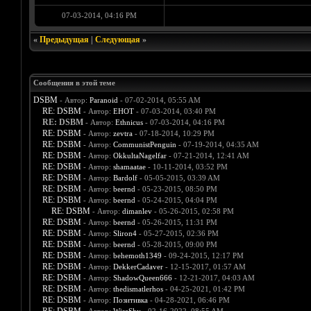
07-03-2014, 04:16 PM
«
Предыдущая
|
Следующая
»
Сообщения в этой теме
DSBM
- Автор:
Paranoid
- 07-02-2014, 05:55 AM
RE: DSBM
- Автор:
EHOT
- 07-03-2014, 03:40 PM
RE: DSBM
- Автор:
Ethnicus
- 07-03-2014, 04:16 PM
RE: DSBM
- Автор:
zevtra
- 07-18-2014, 10:29 PM
RE: DSBM
- Автор:
CommunistPenguin
- 07-19-2014, 04:35 AM
RE: DSBM
- Автор:
OkkultaNagelfar
- 07-21-2014, 12:41 AM
RE: DSBM
- Автор:
shamaatae
- 10-11-2014, 03:52 PM
RE: DSBM
- Автор:
Bardolf
- 05-05-2015, 03:39 AM
RE: DSBM
- Автор:
beernd
- 05-23-2015, 08:50 PM
RE: DSBM
- Автор:
beernd
- 05-24-2015, 04:04 PM
RE: DSBM
- Автор:
dimanlev
- 05-26-2015, 02:58 PM
RE: DSBM
- Автор:
beernd
- 05-26-2015, 11:31 PM
RE: DSBM
- Автор:
Sliron4
- 05-27-2015, 02:36 PM
RE: DSBM
- Автор:
beernd
- 05-28-2015, 09:00 PM
RE: DSBM
- Автор:
behemoth1349
- 09-24-2015, 12:17 PM
RE: DSBM
- Автор:
DekkerCadaver
- 12-15-2017, 01:57 AM
RE: DSBM
- Автор:
ShadowQueen666
- 12-21-2017, 04:03 AM
RE: DSBM
- Автор:
thedismatlerhos
- 04-25-2021, 01:42 PM
RE: DSBM
- Автор:
Позитивка
- 04-28-2021, 06:46 PM